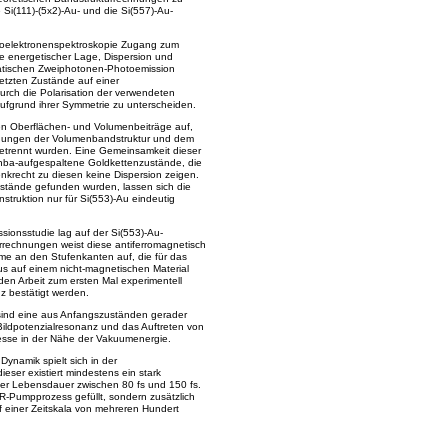
 Si(111)-(5x2)-Au- und die Si(557)-Au-
toelektronenspektroskopie Zugang zum
ive energetischer Lage, Dispersion und
omatischen Zweiphotonen-Photoemission
etzten Zustände auf einer
rch die Polarisation der verwendeten
ufgrund ihrer Symmetrie zu unterscheiden.
ten Oberflächen- und Volumenbeiträge auf,
chnungen der Volumenbandstruktur und dem
getrennt wurden. Eine Gemeinsamkeit dieser
hba-aufgespaltene Goldkettenzustände, die
nkrecht zu diesen keine Dispersion zeigen.
stände gefunden wurden, lassen sich die
truktion nur für Si(553)-Au eindeutig
ionsstudie lag auf der Si(553)-Au-
urrechnungen weist diese antiferromagnetisch
tome an den Stufenkanten auf, die für das
us auf einem nicht-magnetischen Material
den Arbeit zum ersten Mal experimentell
z bestätigt werden.
sind eine aus Anfangszuständen gerader
ildpotenzialresonanz und das Auftreten von
esse in der Nähe der Vakuumenergie.
Dynamik spielt sich in der
eser existiert mindestens ein stark
iner Lebensdauer zwischen 80 fs und 150 fs.
 IR-Pumpprozess gefüllt, sondern zusätzlich
 einer Zeitskala von mehreren Hundert