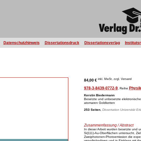
Datenschutzhinweis
Dissertationsdruck
Dissertationsverlag
Instituts
inkl. MwSt, zzgl. Versand
84,00 €
978-3-8439-0772-9
Physi
, Reihe
Kerstin Biedermann
Besetzte und unbesetzte elektronische 
atomaren Goldketten
253 Seiten
,
Dissertation Universität E
Zusammenfassung / Abstract
In dieser Arbeit wurden besetzte und u
Si(111)-Au-Oberflächen untersucht. Ziel
Zweiphotonen-Photoemission die experi
vervollständigen und in Einklang mit 