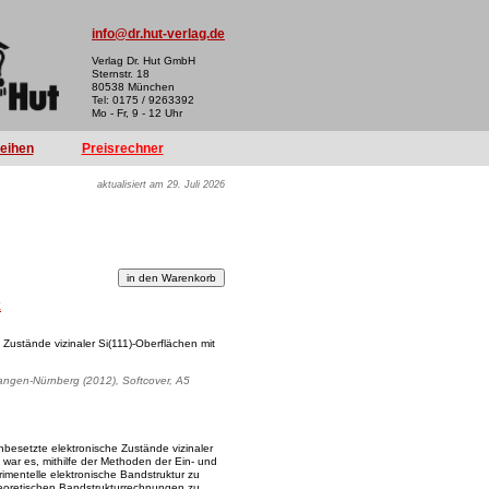
info@dr.hut-verlag.de
Verlag Dr. Hut GmbH
Sternstr. 18
80538 München
Tel: 0175 / 9263392
Mo - Fr, 9 - 12 Uhr
reihen
Preisrechner
aktualisiert am 29. Juli 2026
k
Zustände vizinaler Si(111)-Oberflächen mit
rlangen-Nürnberg (2012), Softcover, A5
nbesetzte elektronische Zustände vizinaler
 war es, mithilfe der Methoden der Ein- und
mentelle elektronische Bandstruktur zu
theoretischen Bandstrukturrechnungen zu