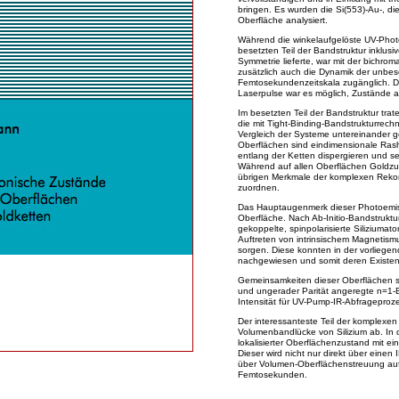
bringen. Es wurden die Si(553)-Au-, die
Oberfläche analysiert.
Während die winkelaufgelöste UV-Pho
besetzten Teil der Bandstruktur inklus
Symmetrie lieferte, war mit der bichr
zusätzlich auch die Dynamik der unbes
Femtosekundenzeitskala zugänglich. Du
Laserpulse war es möglich, Zustände a
Im besetzten Teil der Bandstruktur tra
die mit Tight-Binding-Bandstrukturre
Vergleich der Systeme untereinander 
Oberflächen sind eindimensionale Ras
entlang der Ketten dispergieren und se
Während auf allen Oberflächen Goldzu
übrigen Merkmale der komplexen Rekons
zuordnen.
Das Hauptaugenmerk dieser Photoemiss
Oberfläche. Nach Ab-Initio-Bandstrukt
gekoppelte, spinpolarisierte Siliziuma
Auftreten von intrinsischem Magnetism
sorgen. Diese konnten in der vorliegen
nachgewiesen und somit deren Existen
Gemeinsamkeiten dieser Oberflächen 
und ungerader Parität angeregte n=1-B
Intensität für UV-Pump-IR-Abfrageproz
Der interessanteste Teil der komplexen 
Volumenbandlücke von Silizium ab. In di
lokalisierter Oberflächenzustand mit e
Dieser wird nicht nur direkt über einen
über Volumen-Oberflächenstreuung auf
Femtosekunden.