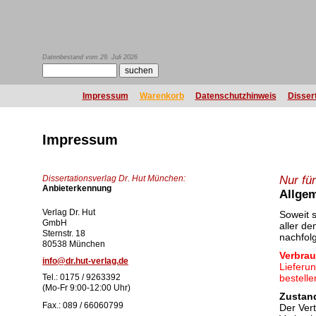
Datenbestand vom 29. Juli 2026
Impressum
Warenkorb
Datenschutzhinweis
Disser
Impressum
Dissertationsverlag Dr. Hut München:
Nur fü
Anbieterkennung
Allge
Verlag Dr. Hut
Soweit s
GmbH
aller de
Sternstr. 18
nachfol
80538 München
Verbra
info@dr.hut-verlag.de
Lieferu
Tel.: 0175 / 9263392
bestelle
(Mo-Fr 9:00-12:00 Uhr)
Zustan
Fax.: 089 / 66060799
Der Ver