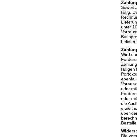
Zahlun
Soweit 
fällig. 
Rechnun
Lieferu
unter 10
Vorraus
Buchpre
beliefert
Zahlun
Wird da
Forderun
Zahlungs
fällige
Portoko
ebenfall
Vorausz
oder mi
Forderu
oder mi
die Aus
erzielt 
über de
berechne
Bestelle
Widers
Die vor