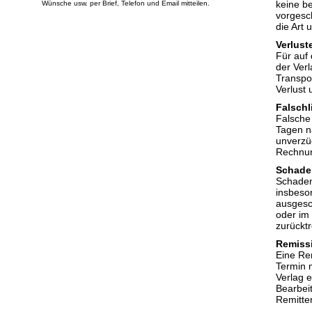
keine b
Wünsche usw. per Brief, Telefon und Email mitteilen.
vorgesc
die Art
Verlust
Für auf
der Ver
Transpo
Verlust 
Falschl
Falsche
Tagen na
unverzü
Rechnun
Schade
Schaden
insbeson
ausgesc
oder im 
zurücktr
Remiss
Eine Re
Termin 
Verlag 
Bearbei
Remitte