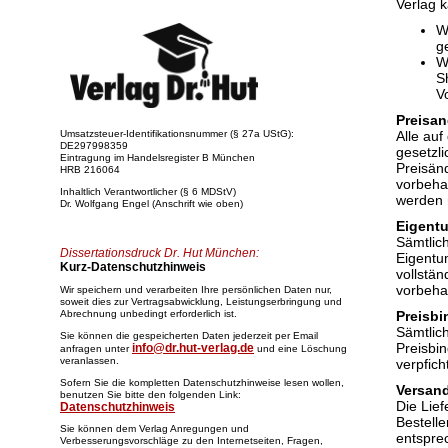
Verlag 
W
g
W
S
V
Preisan
Umsatzsteuer-Identifikationsnummer (§ 27a UStG):
Alle au
DE297998359
gesetzli
Eintragung im Handelsregister B München
Preisän
HRB 216064
vorbeha
Inhaltlich Verantwortlicher (§ 6 MDStV)
werden n
Dr. Wolfgang Engel (Anschrift wie oben)
Eigent
Sämtlic
Dissertationsdruck Dr. Hut München:
Eigentum
Kurz-Datenschutzhinweis
vollstä
vorbeha
Wir speichern und verarbeiten Ihre persönlichen Daten nur,
soweit dies zur Vertragsabwicklung, Leistungserbringung und
Abrechnung unbedingt erforderlich ist.
Preisb
Sämtlich
Sie können die gespeicherten Daten jederzeit per Email
Preisbi
info@dr.hut-verlag.de
anfragen unter
und eine Löschung
veranlassen.
verpfich
Sofern Sie die kompletten Datenschutzhinweise lesen wollen,
Versan
benutzen Sie bitte den folgenden Link:
Die Lie
Datenschutzhinweis
Bestell
Sie können dem Verlag Anregungen und
entspre
Verbesserungsvorschläge zu den Internetseiten, Fragen,