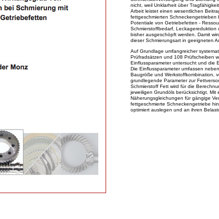
nicht, weil Unklarheit über Tragfähigke
Arbeit leistet einen wesentlichen Beit
fettgeschmierten Schneckengetrieben
Potentiale von Getriebefetten - Ress
Schmierstoffbedarf, Leckagereduktion 
bisher ausgeschöpft werden. Damit wird
dieser Schmierungsart in geeigneten A
Auf Grundlage umfangreicher systemat
Prüfradsätzen und 108 Prüfscheiben w
Einflussparameter untersucht und die 
Die Einflussparameter umfassen neben
Baugröße und Werkstoffkombination, v
grundlegende Parameter zur Fettvers
Schmierstoff Fett wird für die Berech
jeweiligen Grundöls berücksichtigt. Mit
Näherungsgleichungen für gängige Vert
fettgeschmierte Schneckengetriebe hin
optimiert auslegen und an ihren Belas