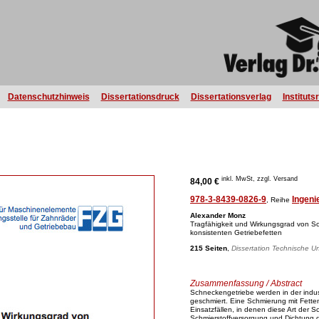
Datenschutzhinweis
Dissertationsdruck
Dissertationsverlag
Instituts
inkl. MwSt, zzgl. Versand
84,00 €
978-3-8439-0826-9
Ingeni
, Reihe
Alexander Monz
Tragfähigkeit und Wirkungsgrad von S
konsistenten Getriebefetten
215 Seiten
,
Dissertation Technische Un
Zusammenfassung / Abstract
Schneckengetriebe werden in der indust
geschmiert. Eine Schmierung mit Fetten
Einsatzfällen, in denen diese Art der Sc
Schmierstoffversorgung und Dichtung d