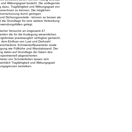
it und Wirkungsgrad besteht. Die vorliegende
rag dazu, Tragfähigkeit und Wirkungsgrad von
 berechnen zu können. Die möglichen
ourcenschonung durch geringen
und Dichtungsvorteile - können so besser als
 die Grundlage für eine weitere Verbreitung
nwendungsfällen gelegt.
ischer Versuche an insgesamt 47
erden die für die Auslegung wesentlichen
Ergebnisse praxistauglich verfügbar gemacht.
 dem Einfluss von Last und Drehzahl
erschiedene Schmierstoffparameter sowie
orgung wie Füllhöhe und Wandabstand. Der
nung dabei auf Grundlage der Daten des
 experimentell abgesicherten
reter von Schmierfetten lassen sich
sichtlich Tragfähigkeit und Wirkungsgrad
tungsgrenzen betreiben.