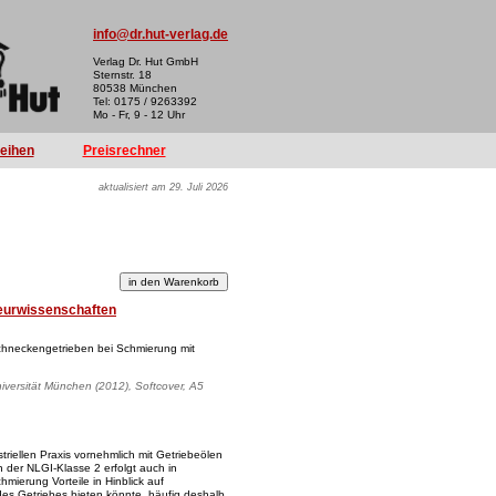
info@dr.hut-verlag.de
Verlag Dr. Hut GmbH
Sternstr. 18
80538 München
Tel: 0175 / 9263392
Mo - Fr, 9 - 12 Uhr
reihen
Preisrechner
aktualisiert am 29. Juli 2026
eurwissenschaften
chneckengetrieben bei Schmierung mit
iversität München (2012), Softcover, A5
riellen Praxis vornehmlich mit Getriebeölen
 der NLGI-Klasse 2 erfolgt auch in
hmierung Vorteile in Hinblick auf
es Getriebes bieten könnte, häufig deshalb