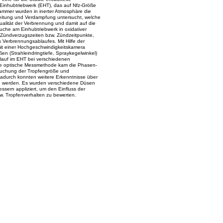
inhubtriebwerk (EHT), das auf Nfz-Größe
ammer wurden in inerter Atmosphäre die
reitung und Verdampfung untersucht, welche
alität der Verbrennung und damit auf die
che am Einhubtriebwerk in oxidativer
 Zündverzugszeiten bzw. Zündzeitpunkte,
s Verbrennungsablaufes. Mit Hilfe der
it einer Hochgeschwindigkeitskamera
n (Strahleindringtiefe, Spraykegelwinkel)
lauf im EHT bei verschiedenen
te optische Messmethode kam die Phasen-
uchung der Tropfengröße und
adurch konnten weitere Erkenntnisse über
n werden. Es wurden verschiedene Düsen
ssern appliziert, um den Einfluss der
zw. Tropfenverhalten zu bewerten.