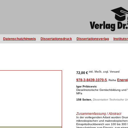
Datenschutzhinweis
Dissertationsdruck
Dissertationsverlag
Instituts
inkl. MwSt, zzgl. Versand
72,00 €
978-3-8439-1070-5
Energi
, Reihe
Igor Pribicevic
Dieselmotorische Gemischbildung und 
MPa
158 Seiten
,
Dissertation Technische Un
Zusammenfassung / Abstract
In der vorliegenden Arbeit wurden G
mikroskopischen und makroskopischen 
Einspritzdruckbereich von 100 bis 300
Versuchsträger zum Einsatz: zum einen 