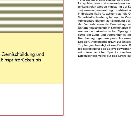
Einspritzkammer und zum anderen ein E
umkonstruiert werden musste. In der K
Teilprozesse Zerstäubung, Strahlausb
in direktem Maße Auswirkung auf die Qu
Schadstoffentstehung haben. Die Versu
Atmosphäre dienten zur Ermittlung der
der Zündorte sowie der Beurteilung de
Schattenmesstechnik in Kombination m
wurden die makroskopischen Spraygröße
sowie der Zünd- und Verbrennungs- ab
Randbedingungen analysiert. Als zwei
Doppler-Anemometrie (PDA) zur Unters
Tropfengeschwindigkeit zum Einsatz. D
die Mikrostruktur des Sprays gewonne
mit unterschiedlichen Spritzlochdurchme
Düsenlochgeometrie auf das Strahl- b