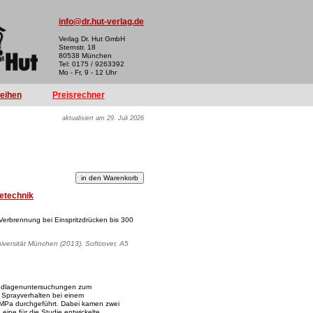
info@dr.hut-verlag.de
Verlag Dr. Hut GmbH
Sternstr. 18
80538 München
Tel: 0175 / 9263392
Mo - Fr, 9 - 12 Uhr
reihen
Preisrechner
aktualisiert am 29. Juli 2026
etechnik
Verbrennung bei Einspritzdrücken bis 300
iversität München (2013), Softcover, A5
rundlagenuntersuchungen zum
Sprayverhalten bei einem
 MPa durchgeführt. Dabei kamen zwei
eine für die Studie entwickelte