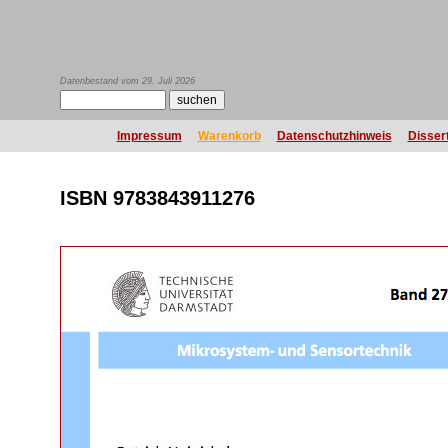
Datenbestand vom 29. Juli 2026
Impressum
Warenkorb
Datenschutzhinweis
Disser
ISBN 9783843911276