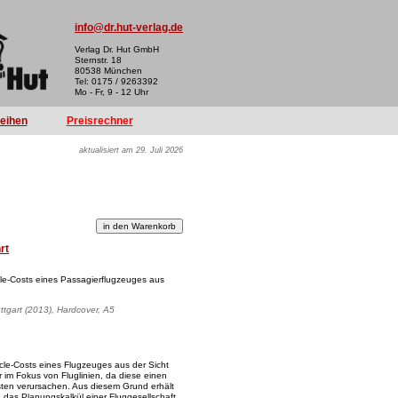
info@dr.hut-verlag.de
Verlag Dr. Hut GmbH
Sternstr. 18
80538 München
Tel: 0175 / 9263392
Mo - Fr, 9 - 12 Uhr
reihen
Preisrechner
aktualisiert am 29. Juli 2026
rt
cle-Costs eines Passagierflugzeuges aus
uttgart (2013), Hardcover, A5
cle-Costs eines Flugzeuges aus der Sicht
r im Fokus von Fluglinien, da diese einen
sten verursachen. Aus diesem Grund erhält
n das Planungskalkül einer Fluggesellschaft