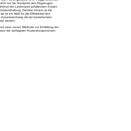
icht nur der Kaufpreis des Flugzeuges
während der Lebenszeit anfallenden Kosten
 Instandhaltung. Darüber hinaus ist die
e ist ein Maß für die Effektivität des
im Zusammenhang mit der bestehenden
htet werden.
and einer neuen Methode zur Ermittlung der
ssion die wichtigsten Kostenkomponenten