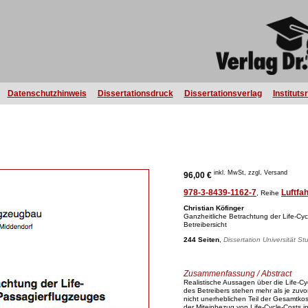
Datenschutzhinweis
Dissertationsdruck
Dissertationsverlag
Instituts
inkl. MwSt, zzgl. Versand
96,00 €
978-3-8439-1162-7
Luftfah
, Reihe
Christian Köfinger
Ganzheitliche Betrachtung der Life-Cy
Betreibersicht
244 Seiten
,
Dissertation Universität St
Zusammenfassung / Abstract
Realistische Aussagen über die Life-Cy
des Betreibers stehen mehr als je zuvo
nicht unerheblichen Teil der Gesamtko
der Miteinbezug von Life-Cycle-Costs i