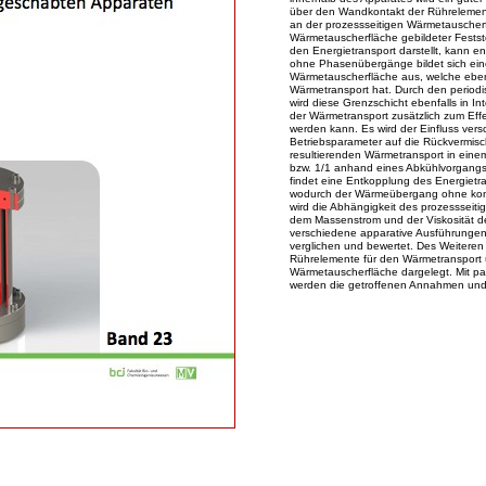
über den Wandkontakt der Rührelemen
an der prozessseitigen Wärmetauscherfl
Wärmetauscherfläche gebildeter Feststo
den Energietransport darstellt, kann en
ohne Phasenübergänge bildet sich ein
Wärmetauscherfläche aus, welche ebenf
Wärmetransport hat. Durch den period
wird diese Grenzschicht ebenfalls in I
der Wärmetransport zusätzlich zum Effe
werden kann. Es wird der Einfluss vers
Betriebsparameter auf die Rückvermisc
resultierenden Wärmetransport in eine
bzw. 1/1 anhand eines Abkühlvorgangs
findet eine Entkopplung des Energietra
wodurch der Wärmeübergang ohne konvek
wird die Abhängigkeit des prozesssei
dem Massenstrom und der Viskosität 
verschiedene apparative Ausführunge
verglichen und bewertet. Des Weiteren 
Rührelemente für den Wärmetransport 
Wärmetauscherfläche dargelegt. Mit pa
werden die getroffenen Annahmen und 