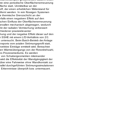
te eine periodische Oberflächenerneuerung
äche statt. Unmittelbar an der
ff, der einen erheblichen Widerstand für
tfernt werden. In rein flüssigen Systemen
e thermische Grenzschicht an der
alls einen negativen Effekt auf den
ischen Einfluss der Oberflächenerneuerung
ntervallen mechanisch abgetragen, wodurch
kt der radialen Vermischung verbessert
chiedener praxisrelevanter
hung und der negative Effekt dieser auf den
m SSHE mit einem L/D-Verhältnis von 2/1
 untersucht. Beim Batch-Betrieb der Anlage
nsports vom axialen Strömungsprofil statt,
tive Einträge ermittelt wird. Betrachtet
tigen Wärmeübergangs von der Rotordrehzahl,
des Prozessmediums. Es werden
n von Schabergeometrien miteinander
wird die Effektivität der Wandgängigkeit der
über eine Fahrweise ohne Wandkontakt zur
rallel durchgeführten Strömungssimulationen
Erkenntnisse überprüft bzw. untermauert.