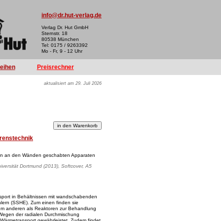
info@dr.hut-verlag.de
Verlag Dr. Hut GmbH
Sternstr. 18
80538 München
Tel: 0175 / 9263392
Mo - Fr, 9 - 12 Uhr
reihen
Preisrechner
aktualisiert am 29. Juli 2026
renstechnik
en an den Wänden geschabten Apparaten
iversität Dortmund (2013), Softcover, A5
sport in Behältnissen mit wandschabenden
ern (SSHE). Zum einen finden sie
m anderen als Reaktoren zur Behandlung
 Wegen der radialen Durchmischung
 Wärmetransport gewährleistet. Zudem findet