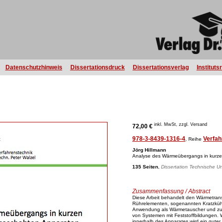
Datenschutzhinweis
Dissertationsdruck
Dissertationsverlag
Instituts
inkl. MwSt, zzgl. Versand
72,00 €
978-3-8439-1316-4
Verfah
, Reihe
Jörg Hillmann
Analyse des Wärmeübergangs in kurz
135 Seiten
,
Dissertation Technische Un
Zusammenfassung / Abstract
Diese Arbeit behandelt den Wärmetran
Rührelementen, sogenannten Kratzkühl
Anwendung als Wärmetauscher und zu
von Systemen mit Feststoffbildungen.
innerhalb des Apparates wird ein guter