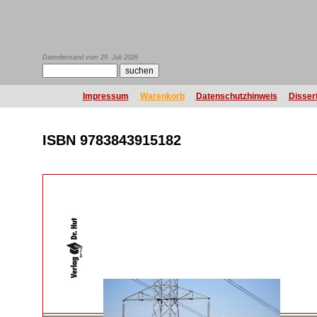
Datenbestand vom 29. Juli 2026
Impressum
Warenkorb
Datenschutzhinweis
Disser
ISBN 9783843915182