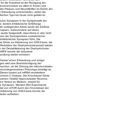
r die Krankheit ist der Rückgang der
uronenverlust vor allem in Kortex und
er Plaques und Neurofibrillen im Gehirn der
r Erkrankung unterschieden, wobei die
schen Typs bis heute nicht geklärt ist.
rischer Synapsen in der Symptomatik der
t, fanden inhibitorische GABAerge
r vorliegenden Arbeit wurde der Einfluss
Synapsen, insbesondere auf deren
wurde festgestellt, dass Abeta in vitro nicht
nem der Gerüstproteine exzitatorischer
hibitorischer Synapsen führt. Die
a führte zur Aktivierung von GSK3-beta, die
Reduktion der Gephyrinclusteranzahl wieder
der Destabilisierung der Gephyrincluster
n AMPK konnte die reduzierte
handlung wieder anheben.
lzheimer´schen Erkrankung und einiger
gen wird eine Beeinträchtigung der
suchen, ob die Störung der mitochondrialen
 neurodegenerativen Phänotyps beteiligt ist,
 Dieses basiert auf miRNA-vermitteltem
tochrom C Oxidase. Der Knockdown führte
duzierten Vitalität hippocampaler Neurone,
ten Verlust an Markern, sowohl für
sche Synapsen. Western Blot Experimente
ivität von mTOR durch den Knockdown der
Inhibierung von GSK3-beta konnte die
 wieder aufheben.