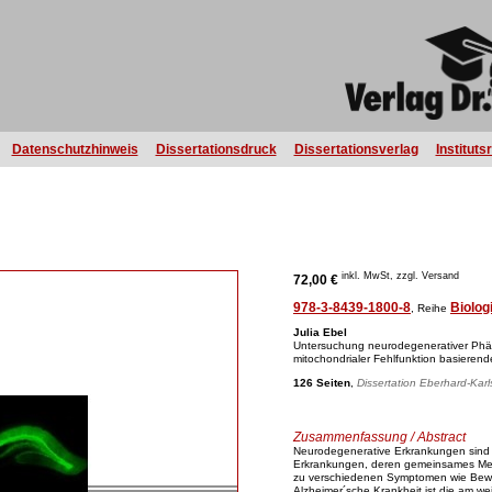
Datenschutzhinweis
Dissertationsdruck
Dissertationsverlag
Instituts
inkl. MwSt, zzgl. Versand
72,00 €
978-3-8439-1800-8
Biolog
, Reihe
Julia Ebel
Untersuchung neurodegenerativer Phä
mitochondrialer Fehlfunktion basierend
126 Seiten
,
Dissertation Eberhard-Karl
Zusammenfassung / Abstract
Neurodegenerative Erkrankungen sind
Erkrankungen, deren gemeinsames Merk
zu verschiedenen Symptomen wie Bew
Alzheimer´sche Krankheit ist die am we