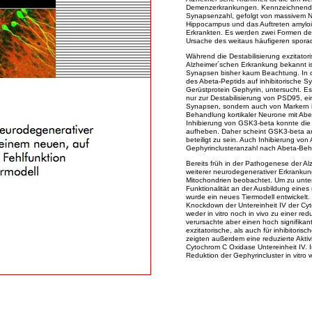
Demenzerkrankungen. Kennzeichnend fü
Synapsenzahl, gefolgt von massivem Ne
Hippocampus und das Auftreten amyloid
Erkrankten. Es werden zwei Formen de
Ursache des weitaus häufigeren sporadi
Während die Destabilisierung exzitato
Alzheimer´schen Erkrankung bekannt is
Synapsen bisher kaum Beachtung. In de
des Abeta-Peptids auf inhibitorische 
Gerüstprotein Gephyrin, untersucht. Es 
nur zur Destabilisierung von PSD95, ei
Synapsen, sondern auch von Markern in
Behandlung kortikaler Neurone mit Abet
Inhibierung von GSK3-beta konnte die 
aufheben. Daher scheint GSK3-beta an 
beteiligt zu sein. Auch Inhibierung vo
Gephyrinclusteranzahl nach Abeta-Be
Bereits früh in der Pathogenese der A
weiterer neurodegenerativer Erkrankun
Mitochondrien beobachtet. Um zu unter
Funktionalität an der Ausbildung eines
wurde ein neues Tiermodell entwickelt.
Knockdown der Untereinheit IV der Cy
weder in vitro noch in vivo zu einer re
verursachte aber einen hoch signifikan
exzitatorische, als auch für inhibitori
zeigten außerdem eine reduzierte Akt
Cytochrom C Oxidase Untereinheit IV. 
Reduktion der Gephyrincluster in vitro