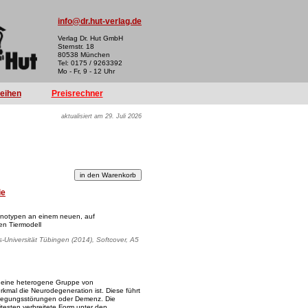
info@dr.hut-verlag.de
Verlag Dr. Hut GmbH
Sternstr. 18
80538 München
Tel: 0175 / 9263392
Mo - Fr, 9 - 12 Uhr
reihen
Preisrechner
aktualisiert am 29. Juli 2026
ie
notypen an einem neuen, auf
en Tiermodell
s-Universität Tübingen (2014), Softcover, A5
 eine heterogene Gruppe von
mal die Neurodegeneration ist. Diese führt
egungsstörungen oder Demenz. Die
itesten verbreitete Form unter den