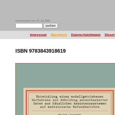
Datenbestand vom 29. Juli 2026
Impressum
Warenkorb
Datenschutzhinweis
Disser
ISBN 9783843918619