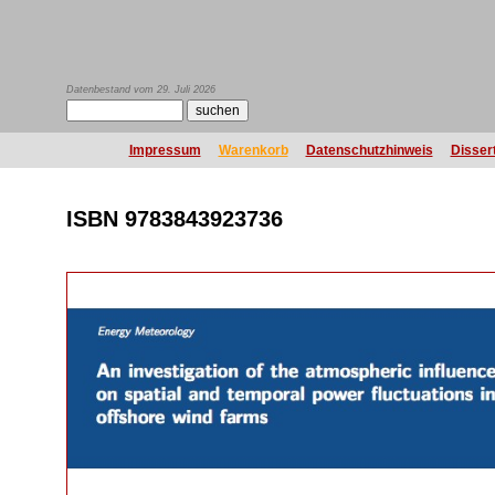
Datenbestand vom 29. Juli 2026
Impressum
Warenkorb
Datenschutzhinweis
Disser
ISBN 9783843923736