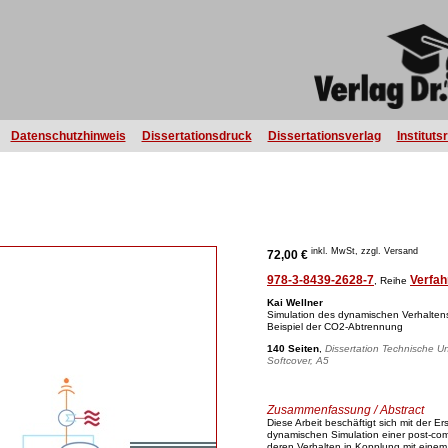
Datenschutzhinweis
Dissertationsdruck
Dissertationsverlag
Instituts
inkl. MwSt, zzgl. Versand
72,00 €
978-3-8439-2628-7
Verfah
, Reihe
Kai Wellner
Simulation des dynamischen Verhalte
Beispiel der CO2-Abtrennung
140 Seiten
,
Dissertation Technische U
Softcover, A5
Zusammenfassung / Abstract
Diese Arbeit beschäftigt sich mit der Er
dynamischen Simulation einer post-co
deren Verhalten in Kopplung mit einem