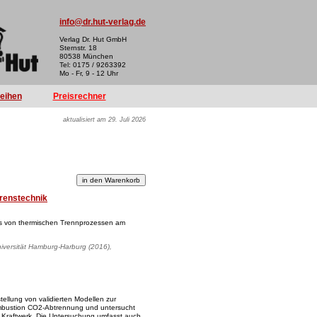
info@dr.hut-verlag.de
Verlag Dr. Hut GmbH
Sternstr. 18
80538 München
Tel: 0175 / 9263392
Mo - Fr, 9 - 12 Uhr
reihen
Preisrechner
aktualisiert am 29. Juli 2026
renstechnik
ns von thermischen Trennprozessen am
niversität Hamburg-Harburg (2016),
stellung von validierten Modellen zur
mbustion CO2-Abtrennung und untersucht
 Kraftwerk. Die Untersuchung umfasst auch