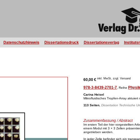
Datenschutzhinweis
Dissertationsdruck
Dissertationsverlag
Instituts
inkl. MwSt, zzgl. Versand
60,00 €
978-3-8439-2701-7
Physi
, Reihe
Carina Heisel
Mikrofluidisches Tropfen-Array aktuiert
113 Seiten
,
Dissertation Technische Uni
Zusammenfassung / Abstract
Im ersten Teil der hier vorgestellten Arb
einem Modul mit 3 × 3 Zellen präsenti
angetrieben werden.
In jeder Zelle befindet sich ein transpar