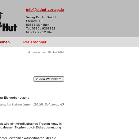
info@dr.hut-verlag.de
Verlag Dr. Hut GmbH
Sternstr. 18
80538 München
Tel: 0175 / 9263392
Mo - Fr, 9 - 12 Uhr
reihen
Preisrechner
aktualisiert am 29. Juli 2026
k
 mit Elektrobenetzung
versität Kaiserslautern (2016), Softcover, A5
eit wird ein mikrofluidisches Tropfen-­Array in
ert, dessen Tropfen durch Elektrobenetzung
enter, leitfähiger Wassertropfen, der die