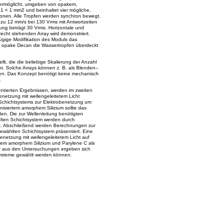
e ermöglicht, umgeben von opakem,
1 × 1 mm2 und beinhaltet vier mögliche,
ionen. Alle Tropfen werden synchron bewegt.
s zu 12 mm/s bei 130 Vrms mit Antwortzeiten
ng beträgt 30 Vrms. Horizontale und
echt stehenden Array wird demonstriert.
fügige Modifikation des Moduls das
s opake Decan die Wassertropfen überdeckt
llt, die die beliebige Skalierung der Anzahl
ht. Solche Arrays können z. B. als Blenden-­
den. Das Konzept benötigt keine mechanisch
.
entierten Ergebnissen, werden im zweiten
enetzung mit wellengeleitetem Licht
s Schichtsystems zur Elektrobenetzung um
enisiertem amorphem Silizium sollte das
n. Die zur Wellenleitung benötigten
̈hlten Schichtsystem werden durch
. Abschließend werden Berechnungen zur
wählten Schichtsystem präsentiert. Eine
netzung mit wellengeleitetem Licht auf
tem amorphem Silizium und Parylene C als
Aber aus den Untersuchungen ergeben sich
ysteme gewählt werden können.