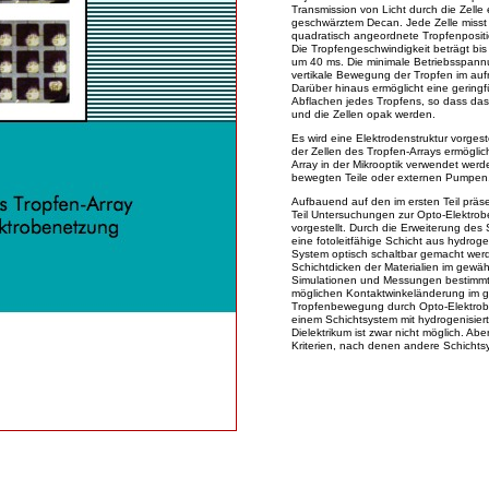
Transmission von Licht durch die Zell
geschwärztem Decan. Jede Zelle misst 
quadratisch angeordnete Tropfenposit
Die Tropfengeschwindigkeit beträgt bi
um 40 ms. Die minimale Betriebsspannu
vertikale Bewegung der Tropfen im aufr
Darüber hinaus ermöglicht eine gering
Abflachen jedes Tropfens, so dass da
und die Zellen opak werden.
Es wird eine Elektrodenstruktur vorgeste
der Zellen des Tropfen-­Arrays ermöglic
Array in der Mikrooptik verwendet wer
bewegten Teile oder externen Pumpen
Aufbauend auf den im ersten Teil präs
Teil Untersuchungen zur Opto-­Elektrob
vorgestellt. Durch die Erweiterung de
eine fotoleitfähige Schicht aus hydrog
System optisch schaltbar gemacht werde
Schichtdicken der Materialien im gewa
Simulationen und Messungen bestimmt
möglichen Kontaktwinkeländerung im ge
Tropfenbewegung durch Opto-­Elektrobe
einem Schichtsystem mit hydrogenisier
Dielektrikum ist zwar nicht möglich. 
Kriterien, nach denen andere Schichts