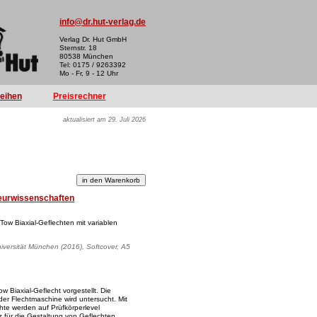
info@dr.hut-verlag.de
Verlag Dr. Hut GmbH
Sternstr. 18
80538 München
Tel: 0175 / 9263392
Mo - Fr, 9 - 12 Uhr
reihen
Preisrechner
aktualisiert am 29. Juli 2026
eurwissenschaften
ow Biaxial-Geflechten mit variablen
iversität München (2016), Softcover, A5
 Biaxial-Geflecht vorgestellt. Die
er Flechtmaschine wird untersucht. Mit
hte werden auf Prüfkörperlevel
tz für die Gestaltung von Geflechten