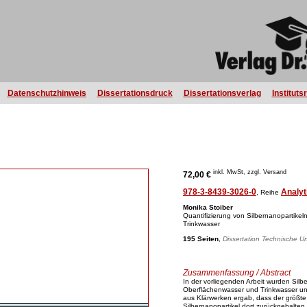
Datenschutzhinweis
Dissertationsdruck
Dissertationsverlag
Instituts
inkl. MwSt, zzgl. Versand
72,00 €
978-3-8439-3026-0
Analy
, Reihe
Monika Stoiber
Quantifizierung von Silbernanopartike
Trinkwasser
195 Seiten
,
Dissertation Technische Un
Zusammenfassung / Abstract
In der vorliegenden Arbeit wurden Silb
Oberflächenwasser und Trinkwasser un
aus Klärwerken ergab, dass der größte 
Silbernanopartikel dort zurückgehalte