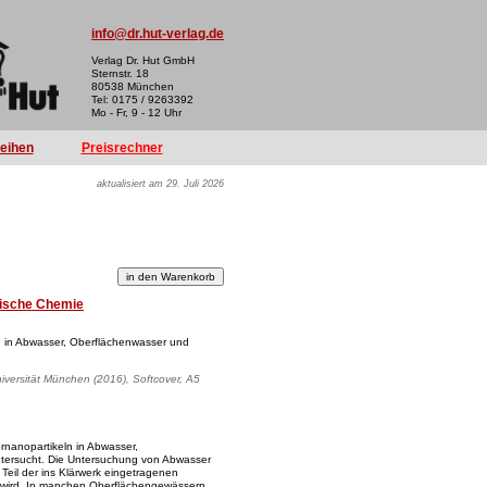
info@dr.hut-verlag.de
Verlag Dr. Hut GmbH
Sternstr. 18
80538 München
Tel: 0175 / 9263392
Mo - Fr, 9 - 12 Uhr
reihen
Preisrechner
aktualisiert am 29. Juli 2026
tische Chemie
ln in Abwasser, Oberflächenwasser und
iversität München (2016), Softcover, A5
ernanopartikeln in Abwasser,
tersucht. Die Untersuchung von Abwasser
Teil der ins Klärwerk eingetragenen
n wird. In manchen Oberflächengewässern