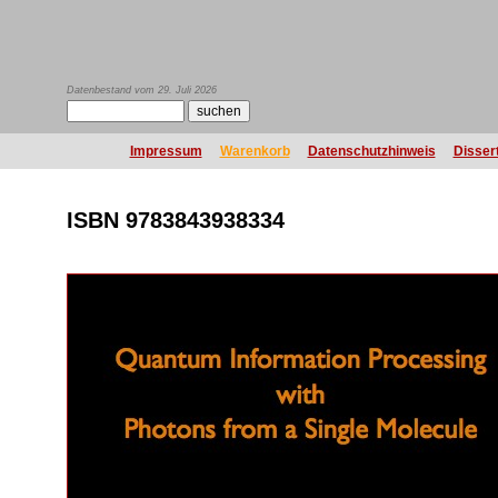
Datenbestand vom 29. Juli 2026
Impressum
Warenkorb
Datenschutzhinweis
Disser
ISBN 9783843938334