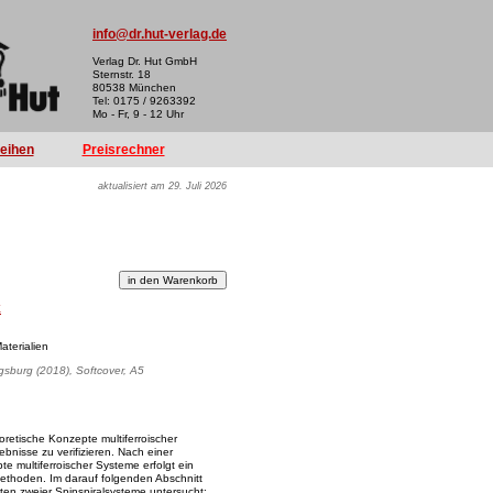
info@dr.hut-verlag.de
Verlag Dr. Hut GmbH
Sternstr. 18
80538 München
Tel: 0175 / 9263392
Mo - Fr, 9 - 12 Uhr
reihen
Preisrechner
aktualisiert am 29. Juli 2026
k
aterialien
ugsburg (2018), Softcover, A5
oretische Konzepte multiferroischer
ebnisse zu verifizieren. Nach einer
e multiferroischer Systeme erfolgt ein
ethoden. Im darauf folgenden Abschnitt
ten zweier Spinspiralsysteme untersucht: