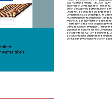
das natürliche Mineral PbCuSO_4(OH)
Theoretisch vorhergesagte Phasen für 
durch umfassende Betrachtungen der fer
überprüft. So erlauben die Ergebnisse
Vektorchiralität zu bestätigen. Im absc
multiferroischen hexagonalen Manga
welche zu den geometrisch getriebenen
Polarisation erfolgreich geschaltet wer
Domänenwände ermöglicht. Insbesonde
elektrischen Feldern auf die Domänenstr
Schaltprozesse war von Bedeutung. D
Schaltverhaltens erforscht und abschli
der Domänenwandeigenschaften diskuti