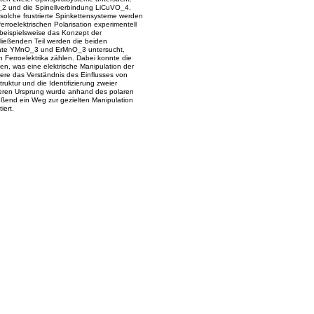
_2 und die Spinellverbindung LiCuVO_4.
solche frustrierte Spinkettensysteme werden
roelektrischen Polarisation experimentell
 beispielsweise das Konzept der
hließenden Teil werden die beiden
nate YMnO_3 und ErMnO_3 untersucht,
 Ferroelektrika zählen. Dabei konnte die
den, was eine elektrische Manipulation der
re das Verständnis des Einflusses von
uktur und die Identifizierung zweier
eren Ursprung wurde anhand des polaren
eßend ein Weg zur gezielten Manipulation
ert.