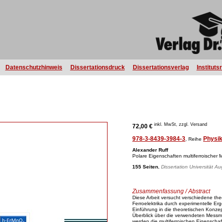
Datenschutzhinweis
Dissertationsdruck
Dissertationsverlag
Instituts
inkl. MwSt, zzgl. Versand
72,00 €
978-3-8439-3984-3
Physi
, Reihe
Alexander Ruff
Polare Eigenschaften multiferroischer M
155 Seiten
,
Dissertation Universität A
Zusammenfassung / Abstract
Diese Arbeit versucht verschiedene the
Ferroelektrika durch experimentelle Erg
Einführung in die theoretischen Konzept
Überblick über die verwendeten Messm
werden die multiferroischen Eigenschaf