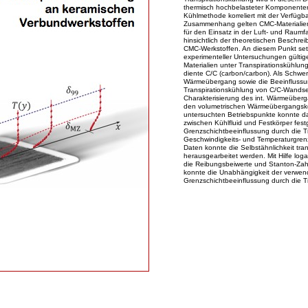
thermisch hochbelasteter Komponenten 
Kühlmethode korreliert mit der Verfügba
Zusammenhang gelten CMC-Materialien (
für den Einsatz in der Luft- und Raum
hinsichtlich der theoretischen Beschre
CMC-Werkstoffen. An diesem Punkt set
experimenteller Untersuchungen gültig
Materialien unter Transpirationskühlun
diente C/C (carbon/carbon). Als Schwer
Wärmeübergang sowie die Beeinflussun
Transpirationskühlung von C/C-Wandse
Charakterisierung des int. Wärmeüberg
den volumetrischen Wärmeübergangskoe
untersuchten Betriebspunkte konnte da
zwischen Kühlfluid und Festkörper fest
Grenzschichtbeeinflussung durch die T
Geschwindigkeits- und Temperaturgren
Daten konnte die Selbstähnlichkeit tra
herausgearbeitet werden. Mit Hilfe lo
die Reibungsbeiwerte und Stanton-Zah
konnte die Unabhängigkeit der verwen
Grenzschichtbeeinflussung durch die T