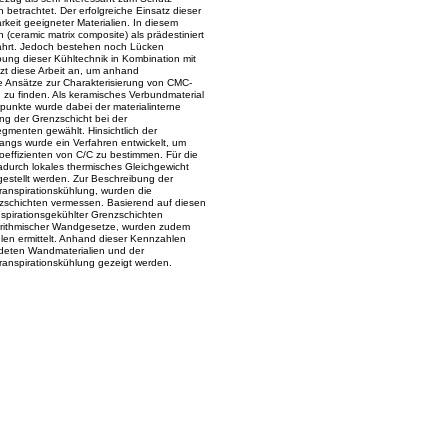
betrachtet. Der erfolgreiche Einsatz dieser
rkeit geeigneter Materialien. In diesem
ceramic matrix composite) als prädestiniert
fahrt. Jedoch bestehen noch Lücken
ibung dieser Kühltechnik in Kombination mit
zt diese Arbeit an, um anhand
e Ansätze zur Charakterisierung von CMC-
g zu finden. Als keramisches Verbundmaterial
punkte wurde dabei der materialinterne
g der Grenzschicht bei der
gmenten gewählt. Hinsichtlich der
angs wurde ein Verfahren entwickelt, um
ffizienten von C/C zu bestimmen. Für die
durch lokales thermisches Gleichgewicht
gestellt werden. Zur Beschreibung der
ranspirationskühlung, wurden die
zschichten vermessen. Basierend auf diesen
nspirationsgekühlter Grenzschichten
garithmischer Wandgesetze, wurden zudem
len ermittelt. Anhand dieser Kennzahlen
deten Wandmaterialien und der
ranspirationskühlung gezeigt werden.