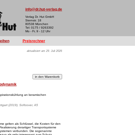
info@dr.hut-verlag.de
Verlag Dr. Hut GmbH
Sternstr. 18
80538 München
Tel: 0175 / 9263392
Mo - Fr, 9 - 12 Uhr
reihen
Preisrechner
aktualisiert am 29. Juli 2026
odynamik
spirationskühlung an keramischen
uttgart (2019), Softcover, A5
e gelten als Schlüssel, die Kosten für den
ealisierung derartiger Transportsysteme
tzsystemen verbunden. Die sogenannte
Bezug als sehr interessant zum Schutz