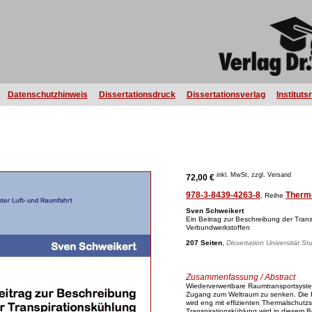
Datenschutzhinweis
Dissertationsdruck
Dissertationsverlag
Instituts
inkl. MwSt, zzgl. Versand
72,00 €
978-3-8439-4263-8
Therm
, Reihe
Sven Schweikert
Ein Beitrag zur Beschreibung der Tran
Verbundwerkstoffen
207 Seiten
,
Dissertation Universität St
Zusammenfassung / Abstract
Wiederverwertbare Raumtransportsystem
Zugang zum Weltraum zu senken. Die R
wird eng mit effizienten Thermalschu
Transpirationskühlung wird in diesem 