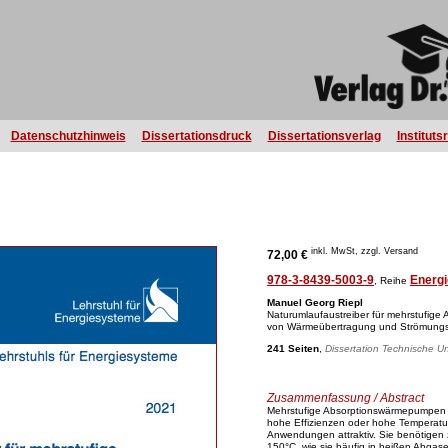
Datenschutzhinweis
Dissertationsdruck
Dissertationsverlag
Instituts
inkl. MwSt, zzgl. Versand
72,00 €
978-3-8439-5003-9
Energi
, Reihe
Manuel Georg Riepl
Naturumlaufaustreiber für mehrstufig
von Wärmeübertragung und Strömungsv
241 Seiten
,
Dissertation Technische Un
Zusammenfassung / Abstract
Mehrstufige Absorptionswärmepumpen m
hohe Effizienzen oder hohe Temperatur
Anwendungen attraktiv. Sie benötigen
150°C, wie sie häufig in heißen Abgase