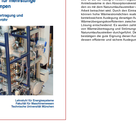
Antriebswärme in den Absorptionskreisla
den es mit dem Naturumlaufaustreiber ei
Arbeit betrachtet wird. Durch den Ein
können hohe Wärmestromdichten realisi
betriebssichere Auslegung derartiger Au
Wärmeübergangskoeffizienten zwische
Lösung entscheidend. Es wurden zahlr
von Wärmeübertragung und Strömungsv
Naturumlaufaustreiber durchgeführt. D
bestätigen die gute Eignung dieser Aus
dessen effiziente und sichere Auslegu