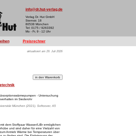
info@dr.hut-verlag.de
Verlag Dr. Hut GmbH
Sternstr. 18
80538 München
Tel: 0175 / 9263392
Mo - Fr, 9 - 12 Uhr
reihen
Preisrechner
aktualisiert am 29. Juli 2026
etechnik
e Absorptionswärmepumpen - Untersuchung
erhalten im Siederohr
iversität München (2021), Softcover, A5
it dem Stoffpaar Wasser/LiBr ermöglichen
hübe und sind daher für eine Vielzahl von
 zum Antrieb Wärme bei Temperaturen über
n zu finden sind. Die Einbringung der