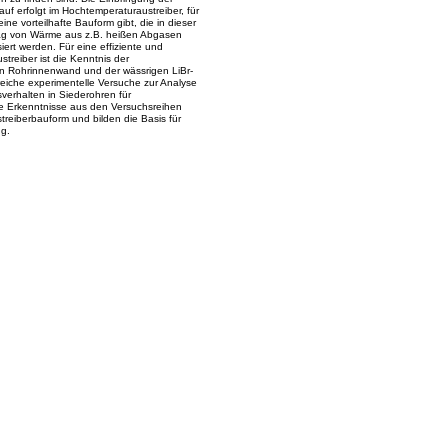
uf erfolgt im Hochtemperaturaustreiber, für
ne vorteilhafte Bauform gibt, die in dieser
trag von Wärme aus z.B. heißen Abgasen
ert werden. Für eine effiziente und
streiber ist die Kenntnis der
n Rohrinnenwand und der wässrigen LiBr-
eiche experimentelle Versuche zur Analyse
erhalten in Siederohren für
ie Erkenntnisse aus den Versuchsreihen
treiberbauform und bilden die Basis für
ng.