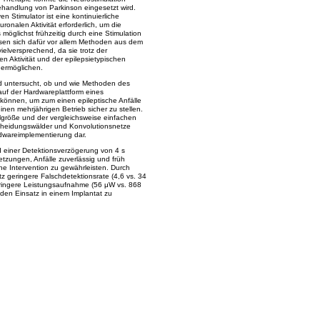
 Behandlung von Parkinson eingesetzt wird.
 Stimulator ist eine kontinuierliche
onalen Aktivität erforderlich, um die
möglichst frühzeitig durch eine Stimulation
isen sich dafür vor allem Methoden aus dem
ielversprechend, da sie trotz der
n Aktivität und der epilepsietypischen
 ermöglichen.
rd untersucht, ob und wie Methoden des
auf der Hardwareplattform eines
 können, um zum einen epileptische Anfälle
en mehrjährigen Betrieb sicher zu stellen.
llgröße und der vergleichsweise einfachen
tscheidungswälder und Konvolutionsnetze
dwareimplementierung dar.
d einer Detektionsverzögerung von 4 s
zungen, Anfälle zuverlässig und früh
he Intervention zu gewährleisten. Durch
z geringere Falschdetektionsrate (4,6 vs. 34
ringere Leistungsaufnahme (56 μW vs. 868
 den Einsatz in einem Implantat zu