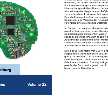
darstellen, die bereits erfolgreich zur
Für ihre Anwendung in einem responsiven
Überwachung und Klassifikation der neur
Ausbreitung eines beginnenden Anfalls 
zu unterbrechen. In jüngerer Zeit erwe
Bereich des maschinellen Lernens als v
Komplexität und Variation der neuronale
Potenziale eine zuverlässige Detektion
Im Rahmen der vorliegenden Arbeit wi
maschinellen Lernens energieeffizient 
Neurostimulators implementiert werden
sicher zu erkennen und zum anderen ein
Aufgrund der Skalierbarkeit ihrer Mode
Klassifikationsalgorithmen stellen En
aussichtsreiche Methoden für eine Har
Mit einer Detektionsrate von 100 % un
zeigen beide Methoden beste Vorausset
genug zu erkennen, um eine erfolgreic
seine im Vergleich zum Konvolutionsnet
Falschdetektionen pro Stunde) und ge
μW), ist der Entscheidungswald der für
bevorzugende Klassifikator.