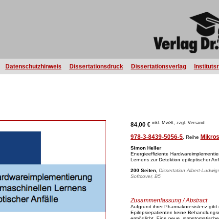
Datenschutzhinweis
Dissertationsdruck
Dissertationsverlag
Instituts
inkl. MwSt, zzgl. Versand
84,00 €
978-3-8439-5056-5
Mikro
, Reihe
Simon Heller
Energieeffiziente Hardwareimplementi
Lernens zur Detektion epileptischer Anf
200 Seiten
,
Dissertation Albert-Ludwig
Softcover, B5
Zusammenfassung / Abstract
Aufgrund ihrer Pharmakoresistenz gibt 
Epilepsiepatienten keine Behandlungsmög
ermöglicht. Eine neue, symptomatische