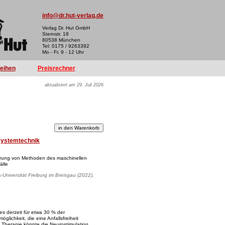
info@dr.hut-verlag.de
Verlag Dr. Hut GmbH
Sternstr. 18
80538 München
Tel: 0175 / 9263392
Mo - Fr, 9 - 12 Uhr
reihen
Preisrechner
aktualisiert am 29. Juli 2026
systemtechnik
erung von Methoden des maschinellen
älle
s-Universität Freiburg im Breisgau (2022),
es derzeit für etwa 30 % der
lichkeit, die eine Anfallsfreiheit
 Therapie könnte die Neurostimulation