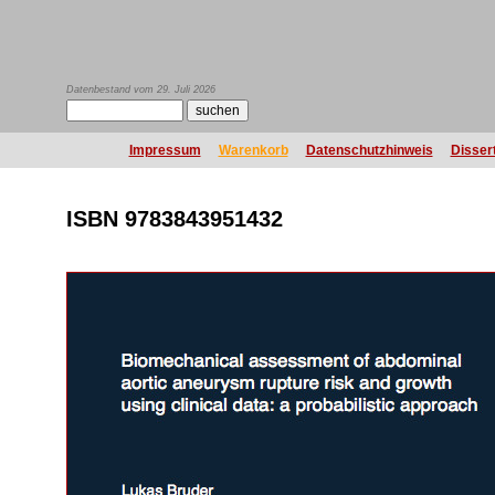
Datenbestand vom 29. Juli 2026
Impressum
Warenkorb
Datenschutzhinweis
Disser
ISBN 9783843951432