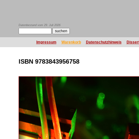
Datenbestand vom 29. Juli 2026
Impressum
Warenkorb
Datenschutzhinweis
Disser
ISBN 9783843956758