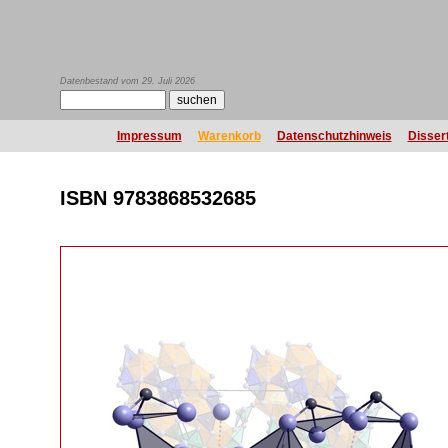
Datenbestand vom 29. Juli 2026
Impressum
Warenkorb
Datenschutzhinweis
Disser
ISBN 9783868532685