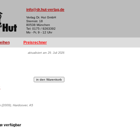
info@dr.hut-verlag.de
Verlag Dr. Hut GmbH
Sternstr. 18
80538 München
Tel: 0175 / 9263392
Mo - Fr, 9 - 12 Uhr
reihen
Preisrechner
aktualisiert am 29. Juli 2026
k
lm (2009), Hardcover, A5
ge verfügbar