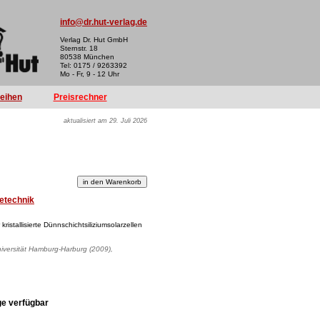
info@dr.hut-verlag.de
Verlag Dr. Hut GmbH
Sternstr. 18
80538 München
Tel: 0175 / 9263392
Mo - Fr, 9 - 12 Uhr
reihen
Preisrechner
aktualisiert am 29. Juli 2026
etechnik
istallisierte Dünnschichtsiliziumsolarzellen
niversität Hamburg-Harburg (2009),
ge verfügbar