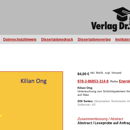
Datenschutzhinweis
Dissertationsdruck
Dissertationsverlag
Instituts
inkl. MwSt, zzgl. Versand
84,00 €
978-3-86853-314-9
Energi
, Reihe
Kilian Ong
Untersuchung von Schichtsystemen für kr
auf Glas
200 Seiten
,
Dissertation Technische U
Softcover, A5
Zusammenfassung / Abstract
Abstract / Leseprobe auf Anfra