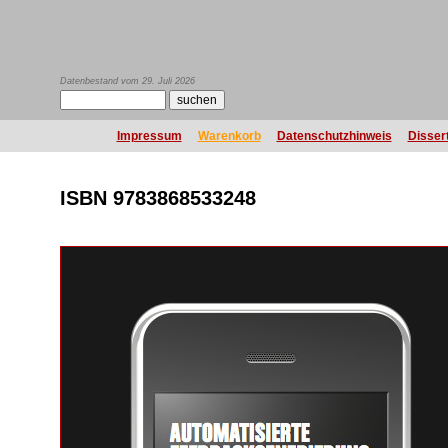
Datenbestand vom 29. Juli 2026
Impressum
Warenkorb
Datenschutzhinweis
Disser
ISBN 9783868533248