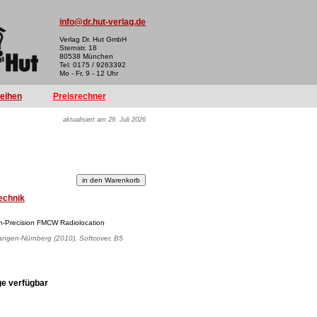
info@dr.hut-verlag.de
Verlag Dr. Hut GmbH
Sternstr. 18
80538 München
Tel: 0175 / 9263392
Mo - Fr, 9 - 12 Uhr
reihen
Preisrechner
aktualisiert am 29. Juli 2026
echnik
h-Precision FMCW Radiolocation
rlangen-Nürnberg (2010), Softcover, B5
ge verfügbar