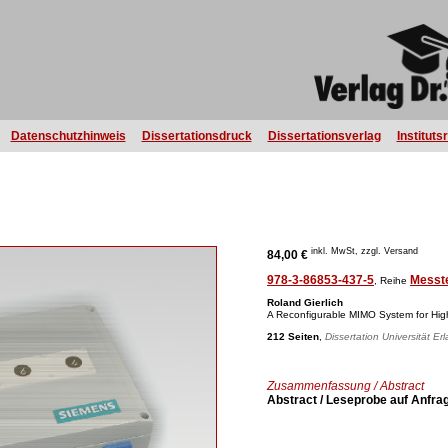
Datenschutzhinweis
Dissertationsdruck
Dissertationsverlag
Instituts
inkl. MwSt, zzgl. Versand
84,00 €
978-3-86853-437-5
Messt
, Reihe
Roland Gierlich
A Reconfigurable MIMO System for Hig
212 Seiten
,
Dissertation Universität E
Zusammenfassung / Abstract
Abstract / Leseprobe auf Anfra