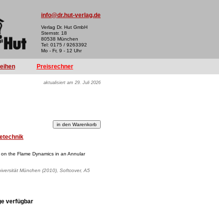
info@dr.hut-verlag.de
Verlag Dr. Hut GmbH
Sternstr. 18
80538 München
Tel: 0175 / 9263392
Mo - Fr, 9 - 12 Uhr
reihen
Preisrechner
aktualisiert am 29. Juli 2026
etechnik
s on the Flame Dynamics in an Annular
iversität München (2010), Softcover, A5
ge verfügbar