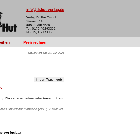
info@dr.hut-verlag.de
Verlag Dr. Hut GmbH
Sternstr. 18
80538 München
Tel: 0175 / 9263392
Mo - Fr, 9 - 12 Uhr
reihen
Preisrechner
aktualisiert am 29. Juli 2026
ie
g: Ein neuer experimenteller Ansatz mittels
lians-Universität München (2010), Softcover,
ge verfügbar