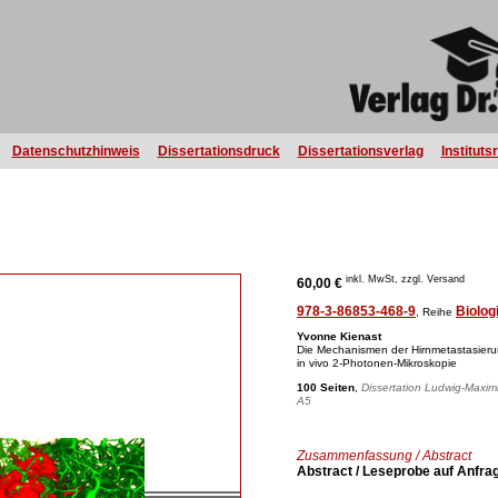
Datenschutzhinweis
Dissertationsdruck
Dissertationsverlag
Instituts
inkl. MwSt, zzgl. Versand
60,00 €
978-3-86853-468-9
Biolog
, Reihe
Yvonne Kienast
Die Mechanismen der Hirnmetastasierun
in vivo 2-Photonen-Mikroskopie
100 Seiten
,
Dissertation Ludwig-Maximi
A5
Zusammenfassung / Abstract
Abstract / Leseprobe auf Anfra