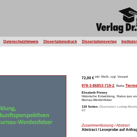
Datenschutzhinweis
Dissertationsdruck
Dissertationsverlag
Instituts
inkl. MwSt, zzgl. Versand
72,00 €
978-3-86853-719-2
Tierme
, Reihe
Elisabeth Pistory
Historische Entwicklung, Status quo u
Murnau-Werdenfelser
126 Seiten
,
Dissertation Ludwig-Maximi
B5
Zusammenfassung / Abstract
Abstract / Leseprobe auf Anfra