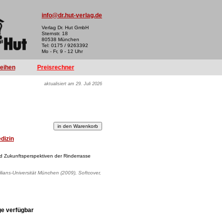
info@dr.hut-verlag.de
Verlag Dr. Hut GmbH
Sternstr. 18
80538 München
Tel: 0175 / 9263392
Mo - Fr, 9 - 12 Uhr
reihen
Preisrechner
aktualisiert am 29. Juli 2026
dizin
nd Zukunftsperspektiven der Rinderrasse
lians-Universität München (2009), Softcover,
ge verfügbar