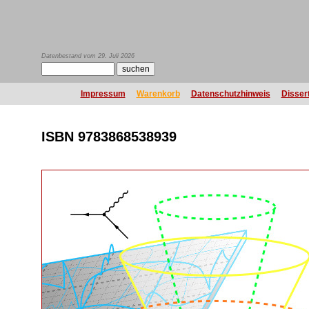
Datenbestand vom 29. Juli 2026
Impressum
Warenkorb
Datenschutzhinweis
Disser
ISBN 9783868538939