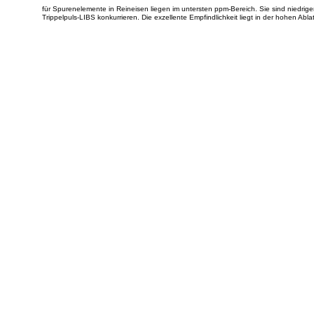
für Spurenelemente in Reineisen liegen im untersten ppm-Bereich. Sie sind niedriger
Trippelpuls-LIBS konkurrieren. Die exzellente Empfindlichkeit liegt in der hohen Ab