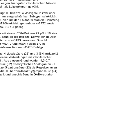
egen ihrer guten inhibitorischen Aktivität
 als Leitstrukturen gewählt.
̈gt 1H-Imidazol-4-ylessigsäure zwar über
 mit eingeschränkter Subtypenselektivität.
1 eine um den Faktor 35 stärkere Hemmung
T3-Selektivität gegenüber mGAT2 sowie
w. 3:1 nur gering.
re mit einem IC50-Wert von 29 μM ± 10 eine
t, kann dieses Imidazol-Derivat ein deutlich
unsten von mGAT3 vorweisen. Sowohl
r mGAT2 und mGAT4 zeigt 17, im
räferenz für den mGAT3-Subtyp.
ol-4-ylessigsäure (21) und 3-(1H-Imidazol-2-
weitere Verbindungen mit inhibitorischer
n. Aus diesem Grund wurden 4,5,6,7-
̈ure (22) als bicyclisches Analogon zu 21
zol-5-carbonsäure (23) als Regioisomer zu
dro-1H-benzimidazol-2-yl)propansäure (24)
stellt und anschließend in GABA-uptake-