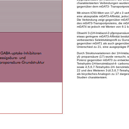
charakterisierten Verbindungen wurden w
gegenüber dem mGAT3- Transportprotein
Mit einem IC50-Wert von 17 μM ± 3 verfu
eine akzeptable mGAT3-Affinität, jedoch
Die Verbindung zeigt gegenüber mGAT
des mGAT3-Transportproteins, die mGA
mGAT4 ist jedoch mit Werten von 6:1 bz
Obwohl 3-(1H-Imidazol-2-yl)propansäu
etwas geringere mGAT3-Affinität besitz
verbessertes Selektivitätsprofil zu G
gegenüber mGAT1 als auch gegenübe
Unterschied zu 21, eine ausgeprägte P
Durch Strukturvariationen der 1H-Imidaz
yl)- propansäure (17) wurde versucht, 
Potenz gegenüber mGAT3 zu entwickel
Tetrahydro-1H-benzimidazol-4- carbonsa
sowie 4,5,6,7-Tetrahydro-1H- benzimida
22 und des Weiteren 3-(4,5,6,7-Tetrahy
als bicyclisches Analogon zu 17 darge
Studien charakterisiert.