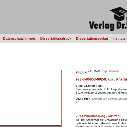
Datenschutzhinweis
Dissertationsdruck
Dissertationsverlag
Instituts
inkl. MwSt, zzgl. Versand
96,00 €
978-3-86853-992-9
Pharm
, Reihe
Silke Gabriele Hack
Synthese potentieller GABA-uptake-Inhi
3-(1H-Imidazol-2-yl)propansäure-Grunds
293 Seiten
,
Dissertation Ludwig-Maximi
A5
Zusammenfassung / Abstract
Ziel der Arbeit war die Entwicklung ne
uptake-Inhibitoren, die sich von 1H-Imi
2yl)propansäure (17) ableiten. Die bei