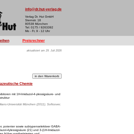
info@dr.hut-verlag.de
Verlag Dr. Hut GmbH
Sternstr. 18
80538 München
Tel: 0175 / 9263392
Mo - Fr, 9 - 12 Uhr
reihen
Preisrechner
aktualisiert am 29. Juli 2026
azeutische Chemie
bitoren mit 1H-Imidazol-4-ylessigsäure- und
truktur
lians-Universität München (2011), Softcover,
uer, potenter sowie subtypenselektiver GABA-
dazol-4ylessigsäure (21) und 3-(1H-Imidazol-
den früher synthetisierten und