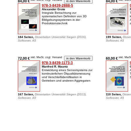
inkl. MwSt, zzgl. Versand
inkl. MwS
84,00 €
84,00 €
978-3-8439-2888-5
Alexander Grote
Integrale Betrachtung zur
systematischen Definition von 3D
Bildgebungssystemen in der
Produktionstechnik
184 Seiten,
Dissertation Universität Siegen (2016),
199 Seiten,
Disser
Softcover, A5
Softcover, A5
inkl. MwSt, zzgl. Versand
inkl. MwS
72,00 €
60,00 €
978-3-8439-1173-3
Manfred R. Mauntz
Entwicklung eines Sensorsystems zur
kontinuierlichen Ölqualitätsmessung
und Verschleißidentifikation in
Getrieben und anderen Aggregaten
167 Seiten,
Dissertation Universität Siegen (2013),
110 Seiten,
Disser
Softcover, A5
Softcover, A5