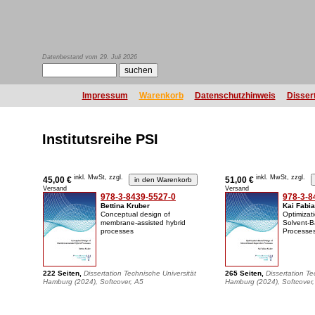
Datenbestand vom 29. Juli 2026
Impressum
Warenkorb
Datenschutzhinweis
Disser
Institutsreihe PSI
inkl. MwSt, zzgl.
inkl. MwSt, zzgl.
45,00 €
51,00 €
Versand
Versand
978-3-8439-5527-0
978-3-8
Bettina Kruber
Kai Fabi
Conceptual design of
Optimizat
membrane-assisted hybrid
Solvent-B
processes
Processe
222 Seiten,
Dissertation Technische Universität
265 Seiten,
Dissertation Te
Hamburg (2024), Softcover, A5
Hamburg (2024), Softcover