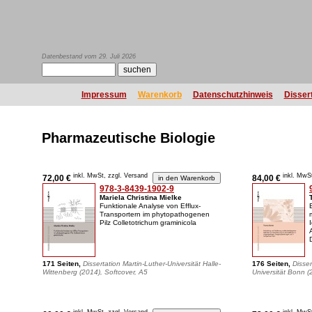
Datenbestand vom 29. Juli 2026
Impressum
Warenkorb
Datenschutzhinweis
Disser
Pharmazeutische Biologie
inkl. MwSt, zzgl. Versand
inkl. MwS
72,00 €
84,00 €
978-3-8439-1902-9
Mariela Christina Mielke
Funktionale Analyse von Efflux-
Transportern im phytopathogenen
Pilz Colletotrichum graminicola
171 Seiten,
Dissertation Martin-Luther-Universität Halle-
176 Seiten,
Disser
Wittenberg (2014), Softcover, A5
Universität Bonn (