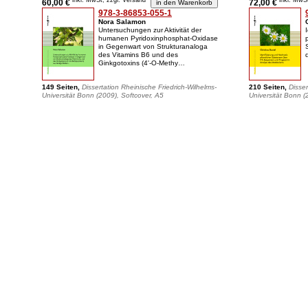
inkl. MwSt, zzgl. Versand
inkl. MwS
60,00 €
72,00 €
978-3-86853-055-1
Nora Salamon
Untersuchungen zur Aktivität der
humanen Pyridoxinphosphat-Oxidase
in Gegenwart von Strukturanaloga
des Vitamins B6 und des
Ginkgotoxins (4'-O-Methy…
149 Seiten,
Dissertation Rheinische Friedrich-Wilhelms-
210 Seiten,
Disser
Universität Bonn (2009), Softcover, A5
Universität Bonn (