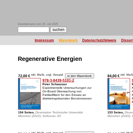
Datenbestand vom 29. Juli 2026
Impressum
Warenkorb
Datenschutzhinweis
Disser
Regenerative Energien
inkl. MwSt, zzgl. Versand
inkl. MwS
72,00 €
84,00 €
978-3-8439-5101-2
Peter Schwanzer
Experimentelle Untersuchungen zur
On-Board Überwachung von
Partikelfiltern für den Einsatz an
direkteinspritzenden Benzinmotoren
194 Seiten,
Dissertation Technische Universität
153 Seiten,
Disser
München (2022), Softcover, A5
München (2020), S