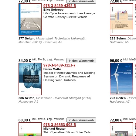
inkl. MwSt, zzgl. Versand
inkl. MwS
72,00 €
72,00 €
978-3-8439-4392-5
Elke Schropp
Life Cycle Assessment of an Average
German Battery Electric Vehicle
177 Seiten,
Masterarbeit Technische Universität
229 Seiten,
Disser
München (2019), Softcover, A5
Softcover, A5
inkl. MwSt, zzgl. Versand
inkl. MwS
84,00 €
96,00 €
978-3-8439-3113-7
Denis Matha
Impact of Aerodynamics and Mooring
System on Dynamic Response of
Floating Wind Turbines
285 Seiten,
Dissertation Universität Stuttgart (2016),
225 Seiten,
Disser
Hardcover, A5
Hardcover, A5
inkl. MwSt, zzgl. Versand
inkl. MwS
60,00 €
72,00 €
978-3-86853-903-5
Michael Reuter
Thin Crystalline Silicon Solar Cells