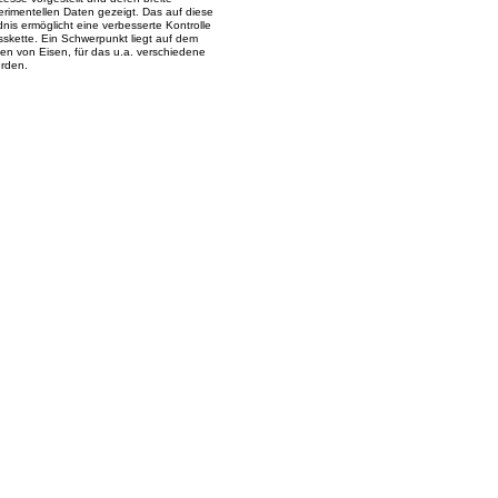
erimentellen Daten gezeigt. Das auf diese
nis ermöglicht eine verbesserte Kontrolle
skette. Ein Schwerpunkt liegt auf dem
en von Eisen, für das u.a. verschiedene
erden.