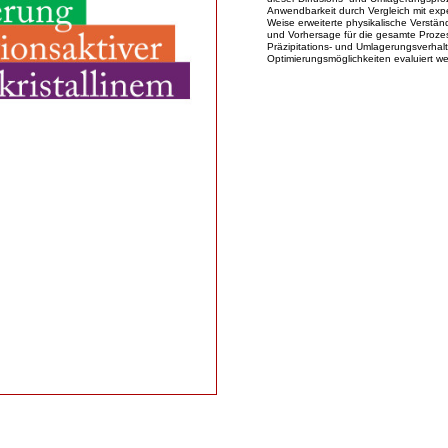
Anwendbarkeit durch Vergleich mit exp
Weise erweiterte physikalische Verständ
und Vorhersage für die gesamte Prozes
Präzipitations- und Umlagerungsverhalt
Optimierungsmöglichkeiten evaluiert w