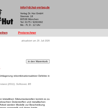
info@dr.hut-verlag.de
Verlag Dr. Hut GmbH
Sternstr. 18
80538 München
Tel: 0175 / 9263392
Mo - Fr, 9 - 12 Uhr
reihen
Preisrechner
aktualisiert am 29. Juli 2026
k
 Umlagerung rekombinationsaktiver Defekte in
onstanz (2011), Softcover, B5
kristallinen Siliziumsolarzellen kommt es zu
gebrachten Dotierstoffen und metallischen
 Arbeit werden Modelle zur Beschreibung
esse vorgestellt und deren breite