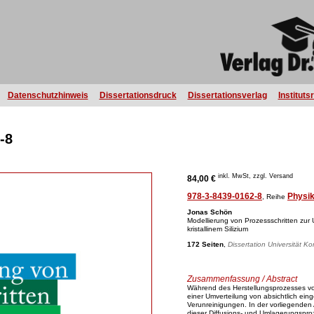
Datenschutzhinweis
Dissertationsdruck
Dissertationsverlag
Instituts
-8
inkl. MwSt, zzgl. Versand
84,00 €
978-3-8439-0162-8
Physi
, Reihe
Jonas Schön
Modellierung von Prozessschritten zur
kristallinem Silizium
172 Seiten
,
Dissertation Universität K
Zusammenfassung / Abstract
Während des Herstellungsprozesses von 
einer Umverteilung von absichtlich ein
Verunreinigungen. In der vorliegenden
dieser Diffusions- und Umlagerungsproz