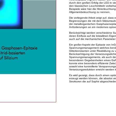
durch den großen Erfolg der LED in vi
den klassischen Leuchtmitteln vorbeha
Beispiele wäre hier die Hinterleuchtung
Allgemeinbeleuchtung zu nennen.
Die vorliegende Arbeit zeigt auf, dass e
Begrenzungen die mit dem Siliziumsubs
der metallorganischen Gasphasenepit
Anforderungen an ein modernes optoe
Berücksichtigt werden verschiedene Su
deren Einfluss auf die kristallinen Ei
auch auf die mechanischen Parameter 
Ein großer Aspekt der Epitaxie von InG
Spannungsmanagement welches benötig
Gitterkonstanten unter Rissbildung zu 
Berücksichtigung der Versetzungsdich
Spannungsmanagements, als auch der V
besonderen Gegebenheiten eines GaN-
konnte eine besonders effiziente Zwisch
sowohl eine kontrollierte Verspannungsj
Versetzungsreduktion erreicht werden 
Es wird gezeigt, dass durch einen opti
erzeugt werden können, die absolut ve
Strukturen die auf Saphir abgeschiede