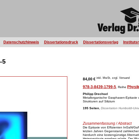
Datenschutzhinweis
Dissertationsdruck
Dissertationsverlag
Instituts
-5
inkl. MwSt, zzgl. Versand
84,00 €
978-3-8439-1799-5
Physi
, Reihe
Philipp Drechsel
Metallorganische Gasphasen-Epitaxie v
Strukturen auf Silizium
195 Seiten
,
Dissertation Humboldt-Unive
Zusammenfassung / Abstract
Die Epitaxie von Effizienten InGaN/GaN
letzten Jahren Gegenstand zahlreicher
hierdurch eine kostengünstige Alternat
Heteroepitaxie ergeben würde. Der Wu