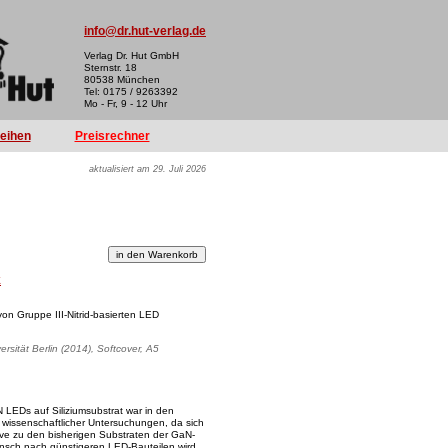
info@dr.hut-verlag.de
Verlag Dr. Hut GmbH
Sternstr. 18
80538 München
Tel: 0175 / 9263392
Mo - Fr, 9 - 12 Uhr
reihen
Preisrechner
aktualisiert am 29. Juli 2026
k
on Gruppe III-Nitrid-basierten LED
rsität Berlin (2014), Softcover, A5
 LEDs auf Siliziumsubstrat war in den
 wissenschaftlicher Untersuchungen, da sich
ive zu den bisherigen Substraten der GaN-
nsch nach günstigeren LED-Bauteilen wird