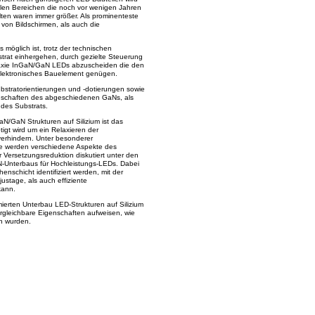
elen Bereichen die noch vor wenigen Jahren
lten waren immer größer. Als prominenteste
 von Bildschirmen, als auch die
s möglich ist, trotz der technischen
trat einhergehen, durch gezielte Steuerung
axie InGaN/GaN LEDs abzuscheiden die den
lektronisches Bauelement genügen.
bstratorientierungen und -dotierungen sowie
genschaften des abgeschiedenen GaNs, als
des Substrats.
aN/GaN Strukturen auf Silizium ist das
t wird um ein Relaxieren der
verhindern. Unter besonderer
te werden verschiedene Aspekte des
ersetzungsreduktion diskutiert unter den
Unterbaus für Hochleistungs-LEDs. Dabei
enschicht identifiziert werden, mit der
ustage, als auch effiziente
kann.
mierten Unterbau LED-Strukturen auf Silizium
rgleichbare Eigenschaften aufweisen, wie
n wurden.