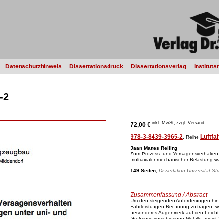
Datenschutzhinweis
Dissertationsdruck
Dissertationsverlag
Instituts
-2
inkl. MwSt, zzgl. Versand
72,00 €
978-3-8439-3965-2
Luftfa
, Reihe
Jaan Mattes Reiling
Zum Prozess- und Versagensverhalten 
multiaxialer mechanischer Belastung 
149 Seiten
,
Dissertation Universität St
Zusammenfassung / Abstract
Um den steigenden Anforderungen hins
Fahrleistungen Rechnung zu tragen, wir
besonderes Augenmerk auf den Leichtb
Großserie verschiedene Metalle, meist