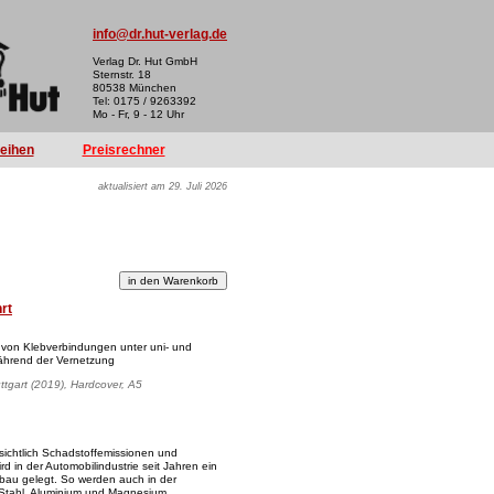
info@dr.hut-verlag.de
Verlag Dr. Hut GmbH
Sternstr. 18
80538 München
Tel: 0175 / 9263392
Mo - Fr, 9 - 12 Uhr
reihen
Preisrechner
aktualisiert am 29. Juli 2026
hrt
von Klebverbindungen unter uni- und
während der Vernetzung
uttgart (2019), Hardcover, A5
ichtlich Schadstoffemissionen und
d in der Automobilindustrie seit Jahren ein
au gelegt. So werden auch in der
 Stahl, Aluminium und Magnesium,