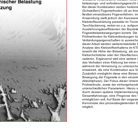
belastungs- und anforderungsgerecht in
Bei dieser Kombination stoßen herköm
(Schweißen) Fügemethoden oft an ihre
flexibel einsetzbares Fügeverfahren, i
Anwendung stellt jedoch der Karosserie
Klebstoffaushärtung parasitär im Troc
Tauchlackierung, wobei es u.a. aufgru
Ausdehnungskoeffizienten der Bauteile
Fügeteilrelativbewegungen kommt. Die 
Prüfmethoden für Klebverbindungen kö
Verbindungseigenschaften in ausreich
dieser Arbeit werden weiterentwickelte 
Analyse des Klebstoffverhaltens im KT
sowohl die Höhe der Belastung, als auc
Klebschichtdicke oder der Oberflächen
variieren. Ergänzend wird eine weitere 
das Verhalten einer Klebung bei einer
während der Vernetzung zu untersuchen
entwickelt, die eine Kombination aus 
Zusätzlich ermöglicht diese eine Betra
Bewegung der Fügeteile in den einzel
Abkühlphase). Der Fokus dieser Unters
Prüfmethode, sowie der einhergehende
unterschiedlichen Parametern. Hierzu wi
durch dessen spätere Implementierung 
Gesamtfahrzeugs, eine Prognose des 
ermöglichen soll. Auf Basis der vorgest
Kenntnisse des prozessbegleitenden E
möglich.