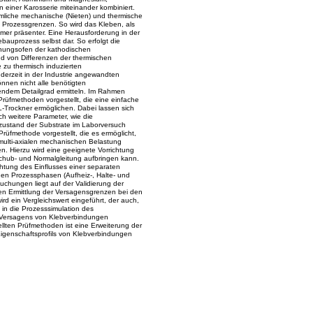
 einer Karosserie miteinander kombiniert.
mliche mechanische (Nieten) und thermische
 Prozessgrenzen. So wird das Kleben, als
mmer präsenter. Eine Herausforderung in der
bauprozess selbst dar. So erfolgt die
knungsofen der kathodischen
nd von Differenzen der thermischen
 zu thermisch induzierten
derzeit in der Industrie angewandten
nnen nicht alle benötigten
endem Detailgrad ermitteln. Im Rahmen
Prüfmethoden vorgestellt, die eine einfache
L-Trockner ermöglichen. Dabei lassen sich
h weitere Parameter, wie die
zustand der Substrate im Laborversuch
Prüfmethode vorgestellt, die es ermöglicht,
 multi-axialen mechanischen Belastung
. Hierzu wird eine geeignete Vorrichtung
Schub- und Normalgleitung aufbringen kann.
chtung des Einflusses einer separaten
nen Prozessphasen (Aufheiz-, Halte- und
uchungen liegt auf der Validierung der
n Ermittlung der Versagensgrenzen bei den
rd ein Vergleichswert eingeführt, der auch,
in die Prozesssimulation des
Versagens von Klebverbindungen
ellten Prüfmethoden ist eine Erweiterung der
igenschaftsprofils von Klebverbindungen