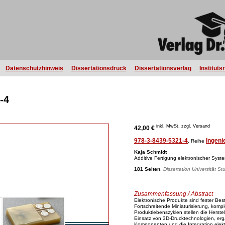
Datenschutzhinweis
Dissertationsdruck
Dissertationsverlag
Instituts
-4
inkl. MwSt, zzgl. Versand
42,00 €
978-3-8439-5321-4
Ingeni
, Reihe
Kaja Schmidt
Additive Fertigung elektronischer Syst
181 Seiten
,
Dissertation Universität St
Zusammenfassung / Abstract
Elektronische Produkte sind fester Bes
Fortschreitende Miniaturisierung, komp
Produktlebenszyklen stellen die Herste
Einsatz von 3D-Drucktechnologien, erg
Komponenten und die Integration elekt