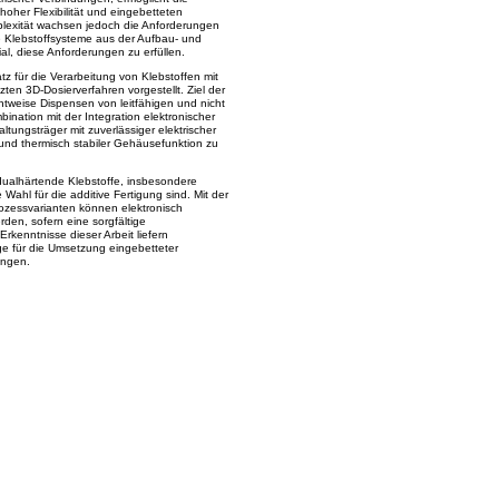
hoher Flexibilität und eingebetteten
plexität wachsen jedoch die Anforderungen
 Klebstoffsysteme aus der Aufbau- und
l, diese Anforderungen zu erfüllen.
atz für die Verarbeitung von Klebstoffen mit
ten 3D-Dosierverfahren vorgestellt. Ziel der
chtweise Dispensen von leitfähigen und nicht
bination mit der Integration elektronischer
ungsträger mit zuverlässiger elektrischer
und thermisch stabiler Gehäusefunktion zu
 dualhärtende Klebstoffe, insbesondere
Wahl für die additive Fertigung sind. Mit der
zessvarianten können elektronisch
erden, sofern eine sorgfältige
Erkenntnisse dieser Arbeit liefern
e für die Umsetzung eingebetteter
ungen.