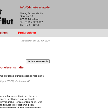
info@dr.hut-verlag.de
Verlag Dr. Hut GmbH
Sternstr. 18
80538 München
Tel: 0175 / 9263392
Mo - Fr, 9 - 12 Uhr
reihen
Preisrechner
aktualisiert am 29. Juli 2026
eurwissenschaften
eme auf Basis duroplastischer Klebstoffe
uttgart (2022), Softcover, A5
tandteil unseres täglichen Lebens.
lexere Funktionen und verkürzte
ller vor große Herausforderungen. Der
änzt durch die Platzierung von
rischer Verbindungen, ermöglicht die