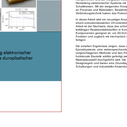
Herstellung elektronischer Systeme mit 
Schaltkreisen. Mit der steigenden Kom
an Prozesse und Materialien. Bewährte
Verbindungstechnik haben das Potenzia
In dieser Arbeit wird ein neuartiger Ans
einem extrusionsbasierten UV-unterstütz
Arbeit ist der Nachweis, dass das schi
leitfähigen Reaktionsklebstoffen in Kom
Komponenten geeignet ist, um 3D-Schalt
Funktion und zugleich mit mechanisch 
fertigen.
Die erzielten Ergebnisse zeigen, dass
Epoxidsysteme, eine vielversprechende 
vorgeschlagenen Methode und den Pro
funktionale Bauteile additiv gefertigt w
Materialauswahl durchgeführt wird. Die 
Designregeln und bieten eine Grundlag
Schaltungen und industrieller Anwend