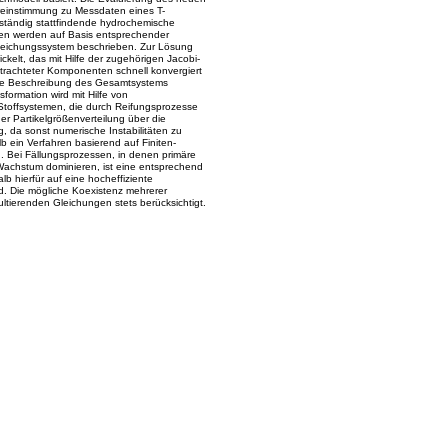
reinstimmung zu Messdaten eines T-
 ständig stattfindende hydrochemische
en werden auf Basis entsprechender
leichungssystem beschrieben. Zur Lösung
ickelt, das mit Hilfe der zugehörigen Jacobi-
etrachteter Komponenten schnell konvergiert
die Beschreibung des Gesamtsystems
formation wird mit Hilfe von
Stoffsystemen, die durch Reifungsprozesse
er Partikelgrößenverteilung über die
, da sonst numerische Instabilitäten zu
ein Verfahren basierend auf Finiten-
Bei Fällungsprozessen, in denen primäre
Wachstum dominieren, ist eine entsprechend
b hierfür auf eine hocheffiziente
. Die mögliche Koexistenz mehrerer
ultierenden Gleichungen stets berücksichtigt.