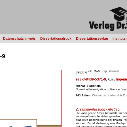
Datenschutzhinweis
Dissertationsdruck
Dissertationsverlag
Instituts
-9
inkl. MwSt, zzgl. Versand
39,00 €
978-3-8439-5371-9
Ingeni
, Reihe
Michael Haderlein
Numerical Investigation of Particle Fo
163 Seiten
,
Dissertation Universität E
Zusammenfassung / Abstract
Die vorliegende Arbeit betrachtet neben
vorausgehende beziehungsweise paralle
prädiktive Beschreibung der finalen Pa
können. Zur Modellierung von Mischpro
auf einem etablierten Kompartimentmis