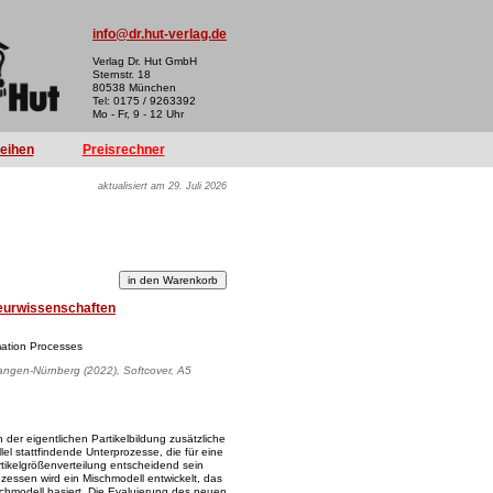
info@dr.hut-verlag.de
Verlag Dr. Hut GmbH
Sternstr. 18
80538 München
Tel: 0175 / 9263392
Mo - Fr, 9 - 12 Uhr
reihen
Preisrechner
aktualisiert am 29. Juli 2026
eurwissenschaften
rmation Processes
rlangen-Nürnberg (2022), Softcover, A5
 der eigentlichen Partikelbildung zusätzliche
l stattfindende Unterprozesse, die für eine
rtikelgrößenverteilung entscheidend sein
zessen wird ein Mischmodell entwickelt, das
chmodell basiert. Die Evaluierung des neuen