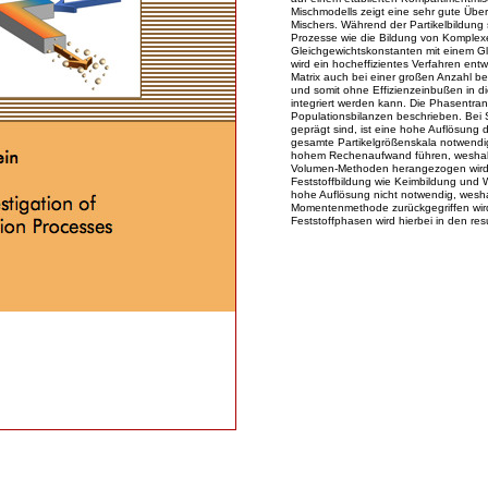
Mischmodells zeigt eine sehr gute Übe
Mischers. Während der Partikelbildung
Prozesse wie die Bildung von Komplex
Gleichgewichtskonstanten mit einem G
wird ein hocheffizientes Verfahren entw
Matrix auch bei einer großen Anzahl b
und somit ohne Effizienzeinbußen in 
integriert werden kann. Die Phasentrans
Populationsbilanzen beschrieben. Bei 
geprägt sind, ist eine hohe Auflösung d
gesamte Partikelgrößenskala notwendig
hohem Rechenaufwand führen, weshalb 
Volumen-Methoden herangezogen wird. 
Feststoffbildung wie Keimbildung und 
hohe Auflösung nicht notwendig, weshal
Momentenmethode zurückgegriffen wird
Feststoffphasen wird hierbei in den res