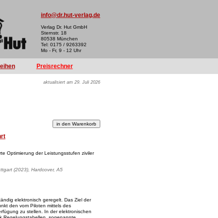
info@dr.hut-verlag.de
Verlag Dr. Hut GmbH
Sternstr. 18
80538 München
Tel: 0175 / 9263392
Mo - Fr, 9 - 12 Uhr
reihen
Preisrechner
aktualisiert am 29. Juli 2026
hrt
te Optimierung der Leistungsstufen ziviler
uttgart (2023), Hardcover, A5
ändig elektronisch geregelt. Das Ziel der
unkt den vom Piloten mittels des
fügung zu stellen. In der elektronischen
ck Regelungstabellen, sogenannte