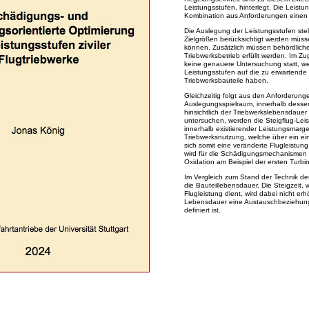
Leistungsstufen, hinterlegt. Die Leistu
Kombination aus Anforderungen einen 
Die Auslegung der Leistungsstufen ste
Zielgrößen berücksichtigt werden müssen
können. Zusätzlich müssen behördliche
Triebwerksbetrieb erfüllt werden. Im 
keine genauere Untersuchung statt, wel
Leistungsstufen auf die zu erwartend
Triebwerksbauteile haben.
Gleichzeitig folgt aus den Anforderun
Auslegungsspielraum, innerhalb dessen
hinsichtlich der Triebwerkslebensdauer
untersuchen, werden die Steigflug-Lei
innerhalb existierender Leistungsmarge
Triebwerksnutzung, welche über ein einhei
sich somit eine veränderte Flugleistun
wird für die Schädigungsmechanismen 
Oxidation am Beispiel der ersten Turbi
Im Vergleich zum Stand der Technik de
die Bauteillebensdauer. Die Steigzeit,
Flugleistung dient, wird dabei nicht erh
Lebensdauer eine Austauschbeziehung e
definiert ist.