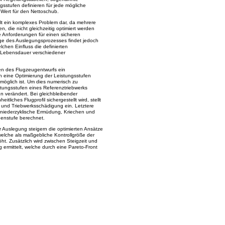
ngsstufen definieren für jede mögliche
Wert für den Nettoschub.
llt ein komplexes Problem dar, da mehrere
, die nicht gleichzeitig optimiert werden
 Anforderungen für einen sicheren
Zuge des Auslegungsprozesses findet jedoch
chen Einfluss die definierten
e Lebensdauer verschiedener
gen des Flugzeugentwurfs ein
 eine Optimierung der Leistungsstufen
 möglich ist. Um dies numerisch zu
stungsstufen eines Referenztriebwerks
n verändert. Bei gleichbleibender
tliches Flugprofil sichergestellt wird, stellt
g und Triebwerksschädigung ein. Letztere
niederzyklische Ermüdung, Kriechen und
nenstufe berechnet.
r Auslegung steigern die optimierten Ansätze
 welche als maßgebliche Kontrollgröße der
öht. Zusätzlich wird zwischen Steigzeit und
rmittelt, welche durch eine Pareto-Front