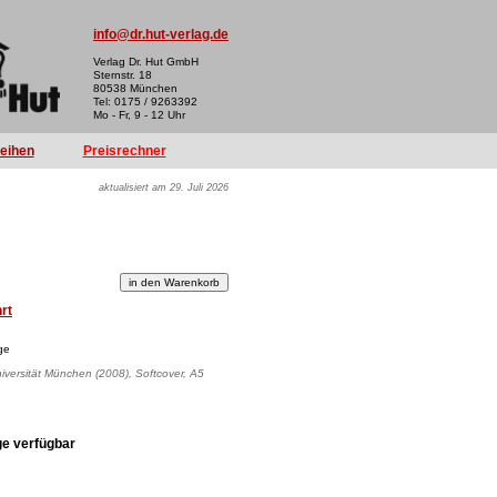
info@dr.hut-verlag.de
Verlag Dr. Hut GmbH
Sternstr. 18
80538 München
Tel: 0175 / 9263392
Mo - Fr, 9 - 12 Uhr
reihen
Preisrechner
aktualisiert am 29. Juli 2026
hrt
ge
iversität München (2008), Softcover, A5
ge verfügbar