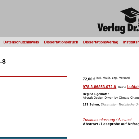
Datenschutzhinweis
Dissertationsdruck
Dissertationsverlag
Instituts
-8
inkl. MwSt, zzgl. Versand
72,00 €
978-3-86853-072-8
Luftfa
, Reihe
Regina Egelhofer
Aircraft Design Driven by Climate Chan
173 Seiten
,
Dissertation Technische Un
Zusammenfassung / Abstract
Abstract / Leseprobe auf Anfra