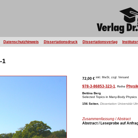
Datenschutzhinweis
Dissertationsdruck
Dissertationsverlag
Instituts
-1
inkl. MwSt, zzgl. Versand
72,00 €
978-3-86853-323-1
Physi
, Reihe
Bettina Berg
Selected Topics in Many-Body Physics
156 Seiten
,
Dissertation Universität Ul
Zusammenfassung / Abstract
Abstract / Leseprobe auf Anfra