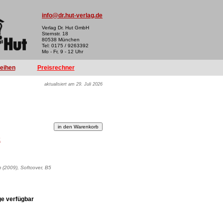
info@dr.hut-verlag.de
Verlag Dr. Hut GmbH
Sternstr. 18
80538 München
Tel: 0175 / 9263392
Mo - Fr, 9 - 12 Uhr
reihen
Preisrechner
aktualisiert am 29. Juli 2026
k
m (2009), Softcover, B5
ge verfügbar