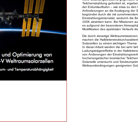
Teilchenstrahlung gefordert ist, ergeb
der Erdumlaufbahn – wie etwa zu den 
Anforderungen an die Auslegung der So
begründet durch die mit zunehmendem 
Einstrahlungsintensität, wodurch die Be
100K absinken kann. Bei Missionen au
es aufgrund der besonderen Atmosphä
Modifikation des spektralen Verlaufs d
Die durch derartige Weltraummissione
machen die Halbleiterstrukturcharakter
Solarzellen zu einem wichtigen Thema a
In dieser Arbeit werden die bei sehr t
Ladungsträgereffekte in der Halbleiters
von Änderungen der Einstrahlungsverhä
hochenergetischer kosmischer Teilchens
Solarzelle untersucht und Strukturoptim
Weltraumbedingungen geeigneten Solarz