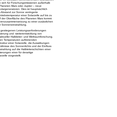
en sich für Forschungsmissionen außerhalb
Planeten Mars oder Jupiter – neue
largeneratoren. Dies ist hauptsächlich
Abstand zur Sonne verringerte
triebstemperatur einer Solarzelle auf bis zu
f der Oberfläche des Planeten Mars kommt
renzusammensetzung zu einer zusätzlichen
er Sonneneinstrahlung.
n gestiegenen Leistungsanforderungen
isierung und -weiterentwicklung von
ktueller Halbleiter- und Weltraumforschung.
iefen Temperaturen auftretenden
truktur einer Solarzelle, die Auswirkungen
ltnisse des Sonnenlichts und der Einfluss
trahlung auf die Halbleiterschichten einer
ierungen einer für derartige
elle vorgestellt.