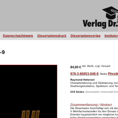
Datenschutzhinweis
Dissertationsdruck
Dissertationsverlag
Instituts
-9
inkl. MwSt, zzgl. Versand
84,00 €
978-3-86853-848-9
Physi
, Reihe
Raymond Hoheisel
Charakterisierung und Optimierung von 
Strahlungsresistenz, Spektrum- und T
219 Seiten
,
Dissertation Universität K
Zusammenfassung / Abstract
Die Dissertation beschäftigt sich mit de
V Mehrfachsolarzellen für den Einsatz
Erdorbit hauptsächlich ein möglichst 
hohe Strahlungsresistenz gegenüber d