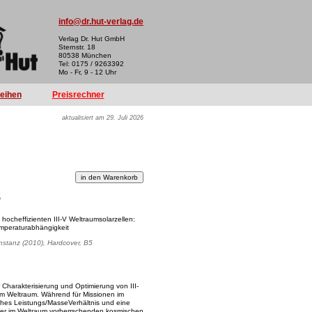
info@dr.hut-verlag.de
Verlag Dr. Hut GmbH
Sternstr. 18
80538 München
Tel: 0175 / 9263392
Mo - Fr, 9 - 12 Uhr
reihen
Preisrechner
aktualisiert am 29. Juli 2026
k
hocheffizienten III-V Weltraumsolarzellen:
emperaturabhängigkeit
onstanz (2010), Hardcover, B5
r Charakterisierung und Optimierung von III-
 im Weltraum. Während für Missionen im
hohes Leistungs/MasseVerhältnis und eine
er im Weltraum vorherrschenden kosmischen