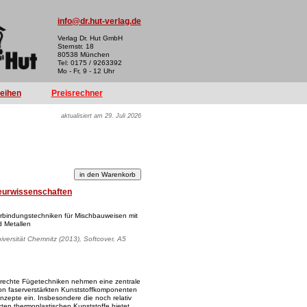
info@dr.hut-verlag.de
Verlag Dr. Hut GmbH
Sternstr. 18
80538 München
Tel: 0175 / 9263392
Mo - Fr, 9 - 12 Uhr
reihen
Preisrechner
aktualisiert am 29. Juli 2026
eurwissenschaften
erbindungstechniken für Mischbauweisen mit
 Metallen
iversität Chemnitz (2013), Softcover, A5
rechte Fügetechniken nehmen eine zentrale
n von faserverstärkten Kunststoffkomponenten
onzepte ein. Insbesondere die noch relativ
kten thermoplastischen Kunststoffe bietet