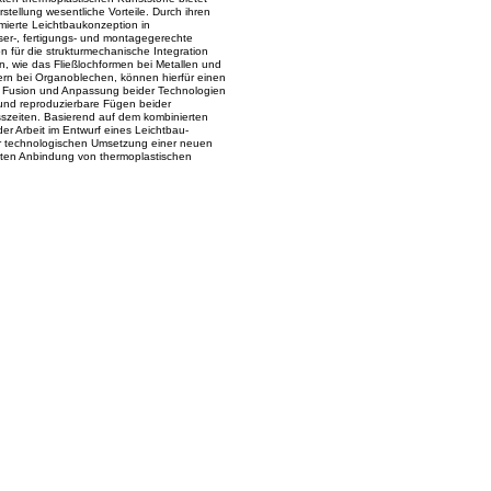
stellung wesentliche Vorteile. Durch ihren
mierte Leichtbaukonzeption in
ser-, fertigungs- und montagegerechte
n für die strukturmechanische Integration
n, wie das Fließlochformen bei Metallen und
n bei Organoblechen, können hierfür einen
ige Fusion und Anpassung beider Technologien
e und reproduzierbare Fügen beider
szeiten. Basierend auf dem kombinierten
er Arbeit im Entwurf eines Leichtbau-
 technologischen Umsetzung einer neuen
ten Anbindung von thermoplastischen