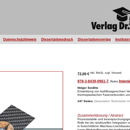
Datenschutzhinweis
Dissertationsdruck
Dissertationsverlag
Instituts
inkl. MwSt, zzgl. Versand
72,00 €
978-3-8439-0961-7
Ingeni
, Reihe
Holger Seidlitz
Entwicklung von kraftflussgerechten V
thermoplastischen Faserverbunden und
147 Seiten
,
Dissertation Technische Un
Zusammenfassung / Abstract
Prozessstabile und beanspruchungsge
Rolle bei der strukturellen Integratio
in fortschrittliche Mischbau-Leichtbauk
junge Werkstoffgruppe der textilverstär