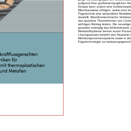
aufgrund ihrer großserientauglichen Her
Einsatz kann zudem eine funktionsopti
Mischbauweise erfolgen, wobei eine fa
Fügetechnik eine wesentliche Restriktio
darstellt. Warmformtechnische Verfahre
das spanlose Thermoformen von Löcher
wichtigen Beitrag leisten. Die neuart
gestattet erstmalig das fehlertolerant
Werkstoffsysteme binnen kurzer Prozes
Lösungsansatz besteht das Hauptziel d
Mehrkomponentensystems sowie in der
Fügetechnologie zur belastungsgerech