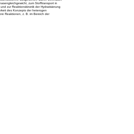
hasengleichgewicht, zum Stofftransport in
und zur Reaktionskinetik der Hydratisierung
rkeit des Konzepts der heterogen
ere Reaktionen, z. B. im Bereich der