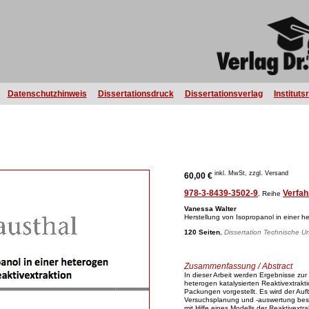
Datenschutzhinweis
Dissertationsdruck
Dissertationsverlag
Instituts
inkl. MwSt, zzgl. Versand
60,00 €
978-3-8439-3502-9
Verfah
, Reihe
Vanessa Walter
Herstellung von Isopropanol in einer he
120 Seiten
,
Dissertation Technische Un
Zusammenfassung / Abstract
In dieser Arbeit werden Ergebnisse zur 
heterogen katalysierten Reaktivextrakt
Packungen vorgestellt. Es wird der Au
Versuchsplanung und -auswertung bes
mit Hilfe eines Modells der Reaktivext