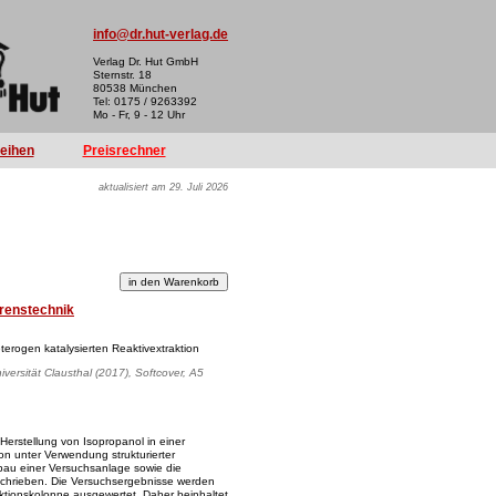
info@dr.hut-verlag.de
Verlag Dr. Hut GmbH
Sternstr. 18
80538 München
Tel: 0175 / 9263392
Mo - Fr, 9 - 12 Uhr
reihen
Preisrechner
aktualisiert am 29. Juli 2026
renstechnik
terogen katalysierten Reaktivextraktion
iversität Clausthal (2017), Softcover, A5
Herstellung von Isopropanol in einer
ion unter Verwendung strukturierter
fbau einer Versuchsanlage sowie die
chrieben. Die Versuchsergebnisse werden
raktionskolonne ausgewertet. Daher beinhaltet