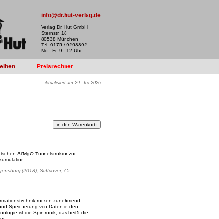
info@dr.hut-verlag.de
Verlag Dr. Hut GmbH
Sternstr. 18
80538 München
Tel: 0175 / 9263392
Mo - Fr, 9 - 12 Uhr
reihen
Preisrechner
aktualisiert am 29. Juli 2026
k
aktischen Si/MgO-Tunnelstruktur zur
kumulation
egensburg (2018), Softcover, A5
formationstechnik rücken zunehmend
 und Speicherung von Daten in den
ologie ist die Spintronik, das heißt die
er.