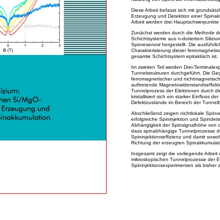
Diese Arbeit befasst sich mit grundsätz
Erzeugung und Detektion einer Spinakku
Arbeit werden drei Hauptschwerpunkte 
Zunächst werden durch die Methode der 
Schichtsysteme aus n-dotiertem Siliziu
Spinreservoir hergestellt. Die ausführl
Charakterisierung dieser ferromagnetis
gesamte Schichtsystem epitaktisch ist.
Im zweiten Teil werden Drei-Terminale
Tunnelstrukturen durchgeführt. Die Ge
ferromagnetischer und nichtmagnetische
auftretende Magnetowiderstandseffekt
Tunnelprozess der Elektronen durch d
kristallisiert sich ein starker Einfluss
Defektzustände im Bereich der Tunnelb
Abschließend zeigen nichtlokale Spinv
erfolgreiche Spininjektion und Spindete
Abhängigkeit der Spinsignalhöhe von de
dass spinabhängige Tunnelprozesse du
Spininjektionseffizienz und damit sowo
Richtung der erzeugten Spinakkumulat
Insgesamt zeigt die vorliegende Arbeit 
mikroskopischen Tunnelprozesse der Ele
Spininjektionsexperimenten als bishe