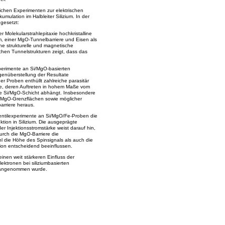
lichen Experimenten zur elektrischen
mulation im Halbleiter Silizium. In der
gesetzt:
Molekularstrahlepitaxie hochkristalline
m, einer MgO-Tunnelbarriere und Eisen als
iche strukturelle und magnetische
chen Tunnelstrukturen zeigt, dass das
xperimente an Si/MgO-basierten
genüberstellung der Resultate
r Proben enthüllt zahlreiche parasitär
e, deren Auftreten in hohem Maße vom
ie Si/MgO-Schicht abhängt. Insbesondere
 der MgO-Grenzflächen sowie möglicher
arriere heraus.
entilexperimente an Si/MgO/Fe-Proben die
ktion in Silizium. Die ausgeprägte
r Injektionsstromstärke weist darauf hin,
rch die MgO-Barriere die
hl die Höhe des Spinsignals als auch die
ion entscheidend beeinflussen.
einen weit stärkeren Einfluss der
ktronen bei siliziumbasierten
r angenommen wurde.