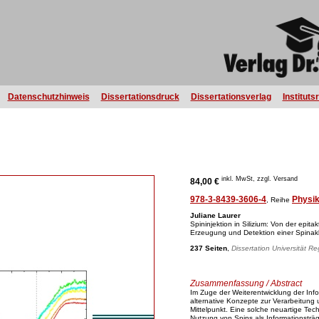
Datenschutzhinweis
Dissertationsdruck
Dissertationsverlag
Instituts
inkl. MwSt, zzgl. Versand
84,00 €
978-3-8439-3606-4
Physi
, Reihe
Juliane Laurer
Spininjektion in Silizium: Von der epit
Erzeugung und Detektion einer Spinak
237 Seiten
,
Dissertation Universität R
Zusammenfassung / Abstract
Im Zuge der Weiterentwicklung der In
alternative Konzepte zur Verarbeitung
Mittelpunkt. Eine solche neuartige Techn
Nutzung von Spins als Informationsträg