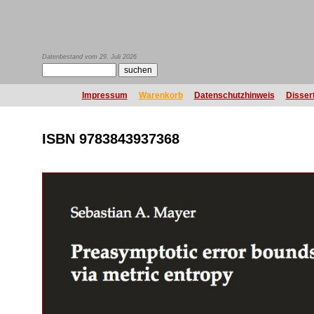
Datenbestand vom 29. Juli 2026
Impressum
Warenkorb
Datenschutzhinweis
Disser
ISBN 9783843937368